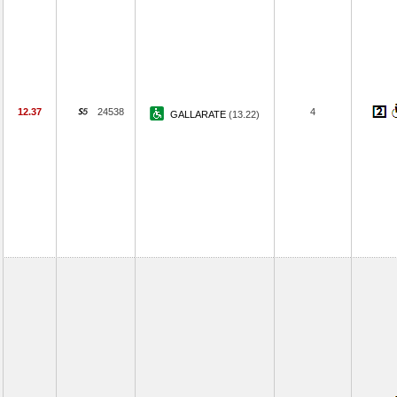
12.37
24538
4
GALLARATE
(13.22)