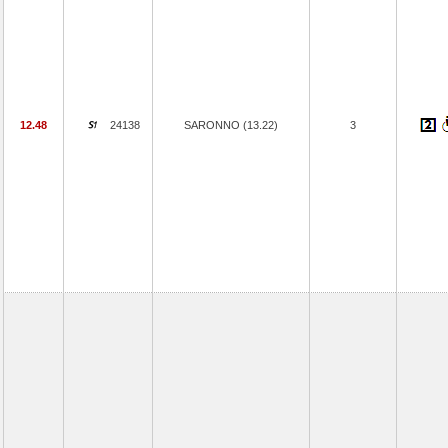
12.48
24138
SARONNO (13.22)
3