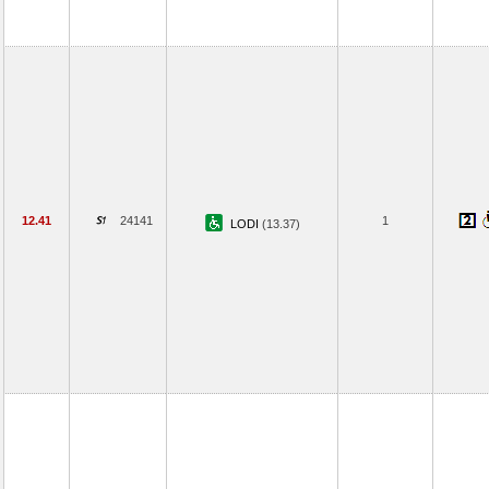
12.41
24141
1
LODI
(13.37)