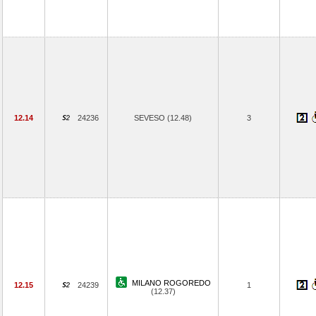
12.14
24236
SEVESO (12.48)
3
MILANO ROGOREDO
12.15
24239
1
(12.37)