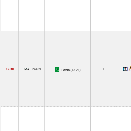
12.30
24439
1
PAVIA
(13.21)