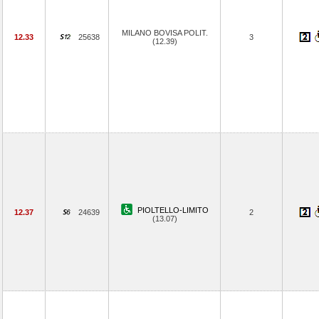
MILANO BOVISA POLIT.
12.33
25638
3
(12.39)
PIOLTELLO-LIMITO
12.37
24639
2
(13.07)