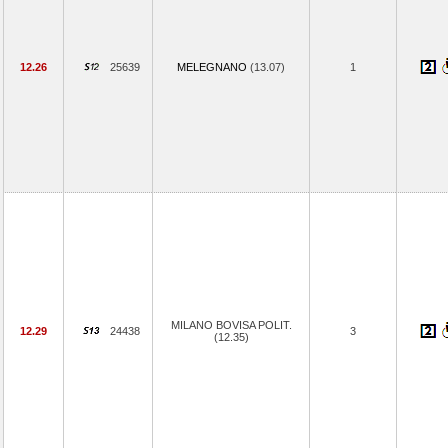
12.26
25639
MELEGNANO
(13.07)
1
MILANO BOVISA POLIT.
12.29
24438
3
(12.35)