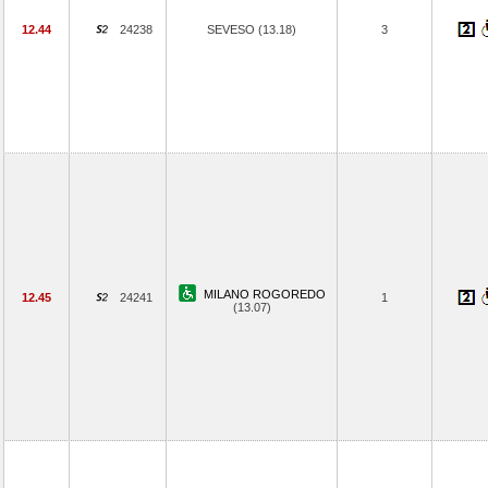
12.44
24238
SEVESO (13.18)
3
MILANO ROGOREDO
12.45
24241
1
(13.07)