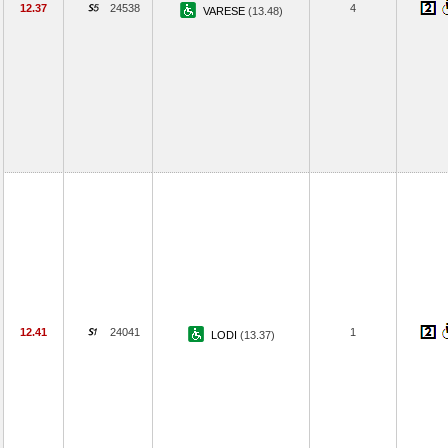
12.37
24538
4
VARESE
(13.48)
12.41
24041
1
LODI
(13.37)