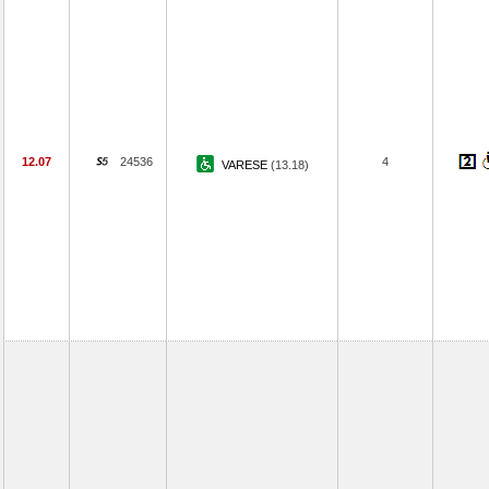
12.07
24536
4
VARESE
(13.18)