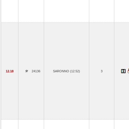
12.18
24136
SARONNO (12.52)
3