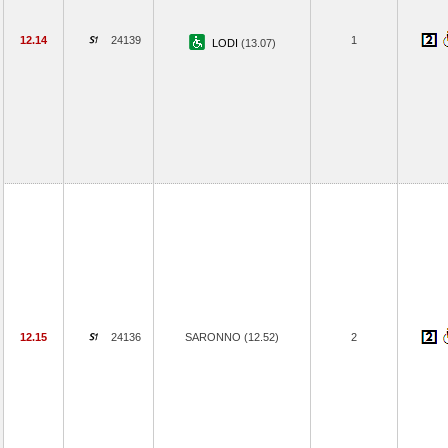
12.14
24139
1
LODI
(13.07)
12.15
24136
SARONNO (12.52)
2