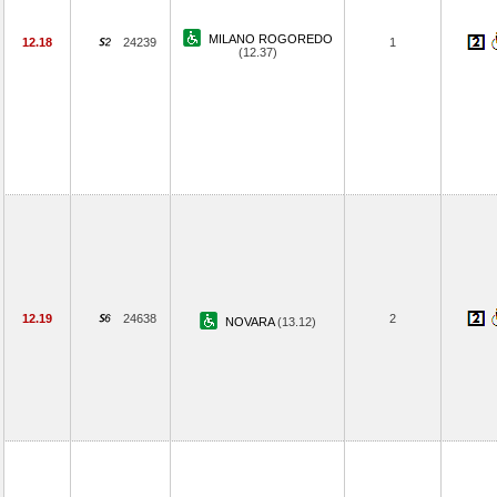
MILANO ROGOREDO
12.18
24239
1
(12.37)
12.19
24638
2
NOVARA
(13.12)