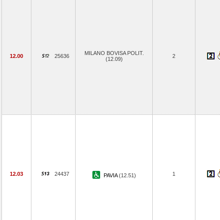
MILANO BOVISA POLIT.
12.00
25636
2
(12.09)
12.03
24437
1
PAVIA
(12.51)