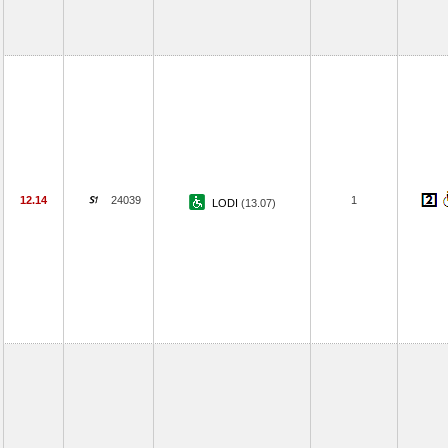
12.14
24039
1
LODI
(13.07)