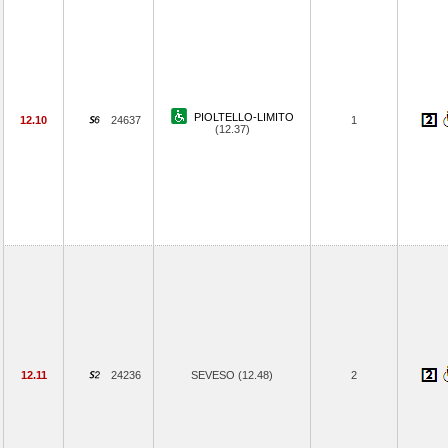
PIOLTELLO-LIMITO
12.10
24637
1
(12.37)
12.11
24236
SEVESO (12.48)
2