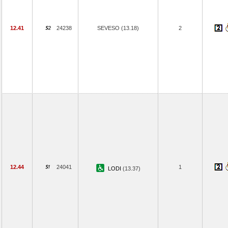
12.41
24238
SEVESO (13.18)
2
12.44
24041
1
LODI
(13.37)