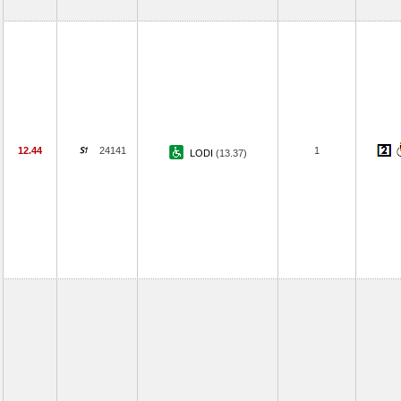
12.44
24141
1
LODI
(13.37)