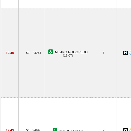
MILANO ROGOREDO
12.48
24241
1
(13.07)
12.49
24640
2