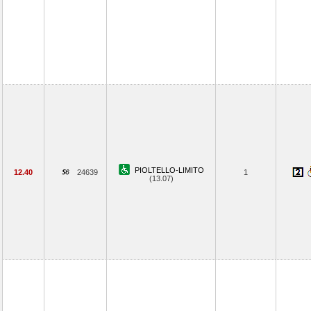
PIOLTELLO-LIMITO
12.40
24639
1
(13.07)