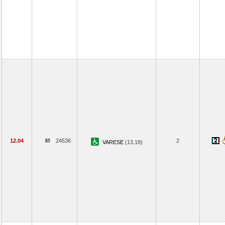
12.04
24536
2
VARESE
(13.18)