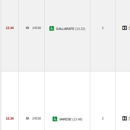
12.34
24538
2
GALLARATE
(13.22)
12.34
24538
2
VARESE
(13.48)