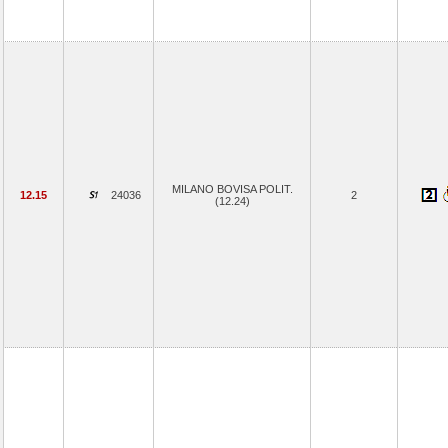
MILANO BOVISA POLIT.
12.15
24036
2
(12.24)