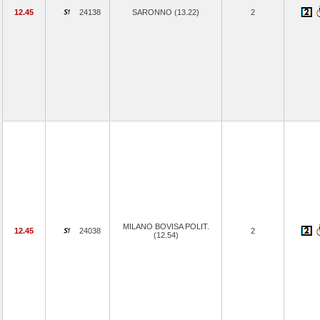
12.45
24138
SARONNO (13.22)
2
MILANO BOVISA POLIT.
12.45
24038
2
(12.54)