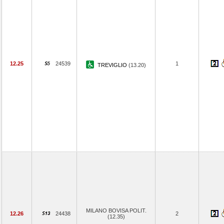
12.25
24539
1
TREVIGLIO
(13.20)
MILANO BOVISA POLIT.
12.26
24438
2
(12.35)