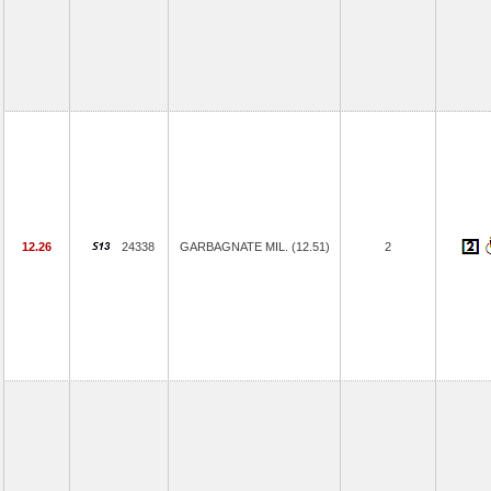
12.26
24338
GARBAGNATE MIL. (12.51)
2