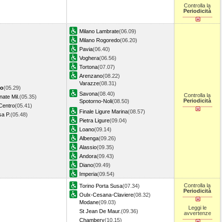
Controlla la
Periodicità
Milano Lambrate
(06.09)
Milano Rogoredo
(06.20)
Pavia
(06.40)
Voghera
(06.56)
Tortona
(07.07)
Arenzano
(08.22)
Varazze
(08.31)
no
(05.29)
Savona
(08.40)
Controlla la
ate Mil.
(05.35)
Periodicità
Spotorno-Noli
(08.50)
 Centro
(05.41)
Finale Ligure Marina
(08.57)
sa P.
(05.48)
Pietra Ligure
(09.04)
Loano
(09.14)
Albenga
(09.26)
Alassio
(09.35)
Andora
(09.43)
Diano
(09.49)
Imperia
(09.54)
Controlla la
Torino Porta Susa
(07.34)
Periodicità
Oulx-Cesana-Claviere
(08.32)
Modane
(09.03)
Leggi le
St Jean De Maur.
(09.36)
avvertenze
Chambery
(10.15)