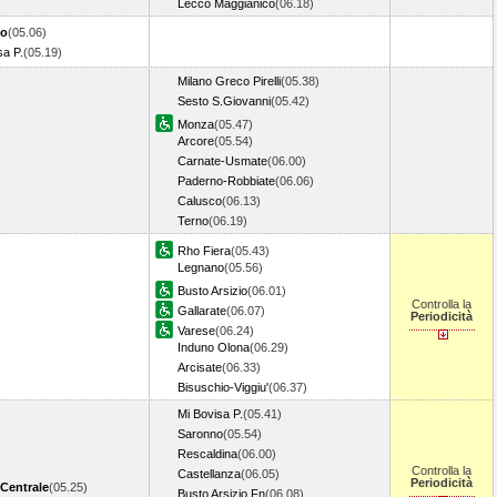
Lecco Maggianico
(06.18)
no
(05.06)
sa P.
(05.19)
Milano Greco Pirelli
(05.38)
Sesto S.Giovanni
(05.42)
Monza
(05.47)
Arcore
(05.54)
Carnate-Usmate
(06.00)
Paderno-Robbiate
(06.06)
Calusco
(06.13)
Terno
(06.19)
Rho Fiera
(05.43)
Legnano
(05.56)
Busto Arsizio
(06.01)
Controlla la
Gallarate
(06.07)
Periodicità
Varese
(06.24)
Induno Olona
(06.29)
Arcisate
(06.33)
Bisuschio-Viggiu'
(06.37)
Mi Bovisa P.
(05.41)
Saronno
(05.54)
Rescaldina
(06.00)
Controlla la
Castellanza
(06.05)
Periodicità
 Centrale
(05.25)
Busto Arsizio Fn
(06.08)