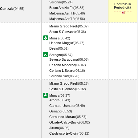
Saronno
(05.24)
Controlla la
Periodicità
Busto Arsizio Fn
(05.38)
 Centrale
(04.55)
Malpensa Aer.T1
(05.48)
Malpensa Aer.T2
(05.56)
Milano Greco Pirelli
(05.32)
Sesto S.Giovanni
(05.36)
Monza
(05.42)
Lissone-Muggio'
(05.47)
Desio
(05.51)
Seregno
(05.57)
Seveso Baruccana
(06.05)
Cesano Maderno
(06.07)
Ceriano L.Solaro
(06.16)
Saronno Sud
(06.20)
Milano Greco Pirelli
(05.28)
Sesto S.Giovanni
(05.32)
Monza
(05.37)
Arcore
(05.43)
Carnate-Usmate
(05.49)
Osnago
(05.53)
Cernusco-Merate
(05.57)
Olgiate-Calco-Brivio
(06.02)
Airuno
(06.06)
Calolziocorte-Olgin.
(06.12)