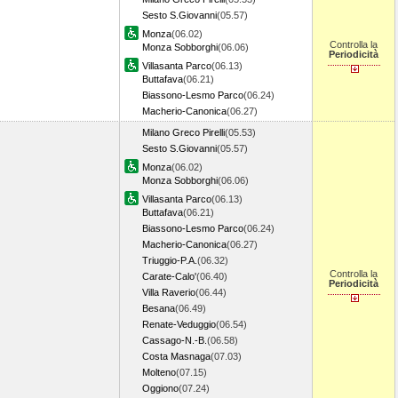
Sesto S.Giovanni
(05.57)
Monza
(06.02)
Controlla la
Monza Sobborghi
(06.06)
Periodicità
Villasanta Parco
(06.13)
Buttafava
(06.21)
Biassono-Lesmo Parco
(06.24)
Macherio-Canonica
(06.27)
Milano Greco Pirelli
(05.53)
Sesto S.Giovanni
(05.57)
Monza
(06.02)
Monza Sobborghi
(06.06)
Villasanta Parco
(06.13)
Buttafava
(06.21)
Biassono-Lesmo Parco
(06.24)
Macherio-Canonica
(06.27)
Triuggio-P.A.
(06.32)
Controlla la
Carate-Calo'
(06.40)
Periodicità
Villa Raverio
(06.44)
Besana
(06.49)
Renate-Veduggio
(06.54)
Cassago-N.-B.
(06.58)
Costa Masnaga
(07.03)
Molteno
(07.15)
Oggiono
(07.24)