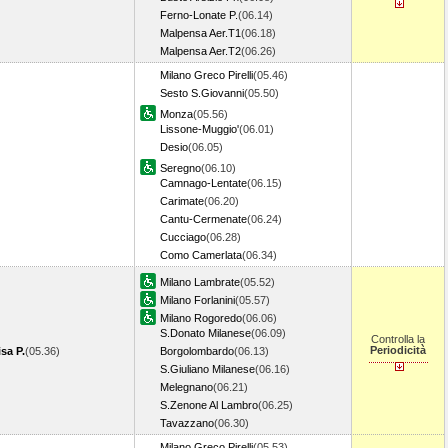
Ferno-Lonate P.
(06.14)
Malpensa Aer.T1
(06.18)
Malpensa Aer.T2
(06.26)
Milano Greco Pirelli
(05.46)
Sesto S.Giovanni
(05.50)
Monza
(05.56)
Lissone-Muggio'
(06.01)
Desio
(06.05)
Seregno
(06.10)
Camnago-Lentate
(06.15)
Carimate
(06.20)
Cantu-Cermenate
(06.24)
Cucciago
(06.28)
Como Camerlata
(06.34)
Milano Lambrate
(05.52)
Milano Forlanini
(05.57)
Milano Rogoredo
(06.06)
S.Donato Milanese
(06.09)
Controlla la
Periodicità
sa P.
(05.36)
Borgolombardo
(06.13)
S.Giuliano Milanese
(06.16)
Melegnano
(06.21)
S.Zenone Al Lambro
(06.25)
Tavazzano
(06.30)
Milano Greco Pirelli
(05.53)