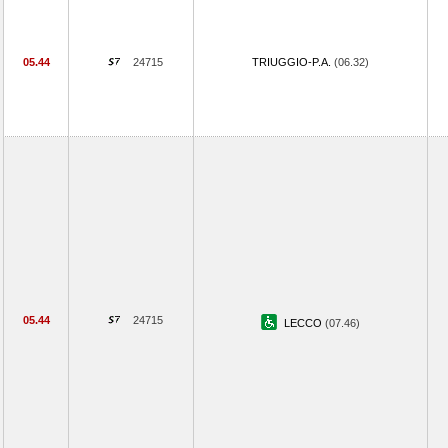
05.44
24715
TRIUGGIO-P.A.
(06.32)
05.44
24715
LECCO
(07.46)