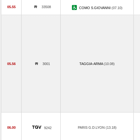
05.55
33508
COMO S.GIOVANNI
(07.10)
05.56
3001
TAGGIA-ARMA
(10.08)
06.00
PARIS G.D.LYON (13.18)
9242