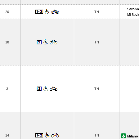
Saron
20
TN
Mi Bovi
18
TN
3
TN
14
TN
Milano