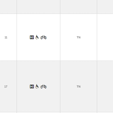
11
TN
17
TN