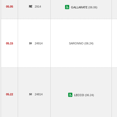
05.05
2914
GALLARATE
(06.06)
05.15
24914
SARONNO (06.24)
05.22
24814
LECCO
(06.24)