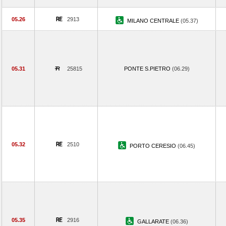
05.26
2913
MILANO CENTRALE
(05.37)
05.31
25815
PONTE S.PIETRO
(06.29)
05.32
2510
PORTO CERESIO
(06.45)
05.35
2916
GALLARATE
(06.36)