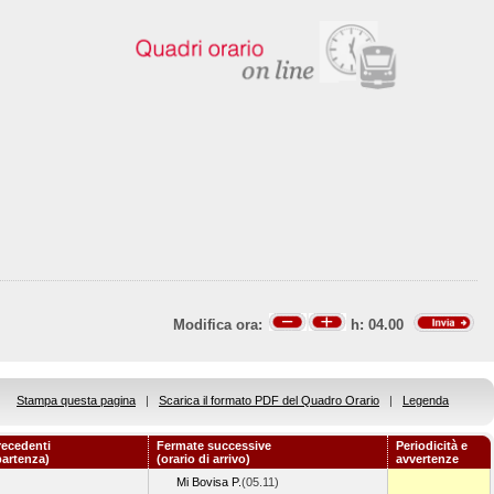
Modifica ora:
h:
04.00
Stampa questa pagina
|
Scarica il formato PDF del Quadro Orario
|
Legenda
recedenti
Fermate successive
Periodicità e
partenza)
(orario di arrivo)
avvertenze
Mi Bovisa P.
(05.11)