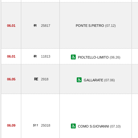
06.01
25817
PONTE S.PIETRO
(07.12)
06.01
11813
PIOLTELLO-LIMITO
(06.26)
06.05
2918
GALLARATE
(07.06)
06.09
25018
COMO S.GIOVANNI
(07.10)