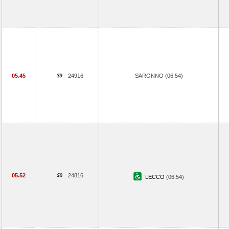
05.45
24916
SARONNO (06.54)
05.52
24816
LECCO
(06.54)