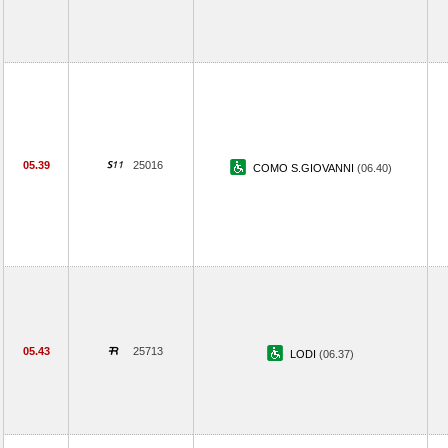
05.39
25016
COMO S.GIOVANNI
(06.40)
05.43
25713
LODI
(06.37)