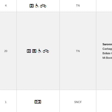
4
TN
Saron
Garbagn
20
TN
Bollate
Mi Bovi
1
SNCF