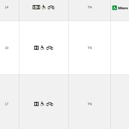
14
TN
Milano
10
TN
17
TN