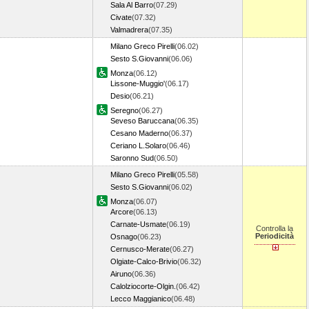
Sala Al Barro
(07.29)
Civate
(07.32)
Valmadrera
(07.35)
Milano Greco Pirelli
(06.02)
Sesto S.Giovanni
(06.06)
Monza
(06.12)
Lissone-Muggio'
(06.17)
Desio
(06.21)
Seregno
(06.27)
Seveso Baruccana
(06.35)
Cesano Maderno
(06.37)
Ceriano L.Solaro
(06.46)
Saronno Sud
(06.50)
Milano Greco Pirelli
(05.58)
Sesto S.Giovanni
(06.02)
Monza
(06.07)
Arcore
(06.13)
Carnate-Usmate
(06.19)
Controlla la
Periodicità
Osnago
(06.23)
Cernusco-Merate
(06.27)
Olgiate-Calco-Brivio
(06.32)
Airuno
(06.36)
Calolziocorte-Olgin.
(06.42)
Lecco Maggianico
(06.48)