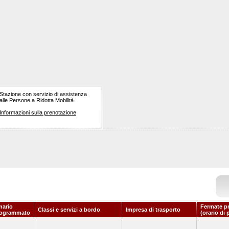
Stazione con servizio di assistenza
alle Persone a Ridotta Mobilità.
Informazioni sulla prenotazione
nario
Fermate p
Classi e servizi a bordo
Impresa di trasporto
rogrammato
(orario di 