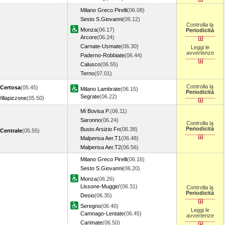
Milano Greco Pirelli
(06.08)
Sesto S.Giovanni
(06.12)
Controlla la
Monza
(06.17)
Periodicità
Arcore
(06.24)
Carnate-Usmate
(06.30)
Leggi le
avvertenze
Paderno-Robbiate
(06.44)
Calusco
(06.55)
Terno
(07.01)
Controlla la
 Certosa
(05.45)
Milano Lambrate
(06.15)
Periodicità
Segrate
(06.22)
Villapizzone
(05.50)
Mi Bovisa P.
(06.11)
Saronno
(06.24)
Controlla la
Periodicità
Busto Arsizio Fn
(06.38)
 Centrale
(05.55)
Malpensa Aer.T1
(06.48)
Malpensa Aer.T2
(06.56)
Milano Greco Pirelli
(06.16)
Sesto S.Giovanni
(06.20)
Monza
(06.26)
Lissone-Muggio'
(06.31)
Controlla la
Periodicità
Desio
(06.35)
Seregno
(06.40)
Leggi le
Camnago-Lentate
(06.45)
avvertenze
Carimate
(06.50)