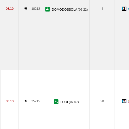
06.10
10212
4
DOMODOSSOLA
(08.22)
06.13
25715
20
LODI
(07.07)