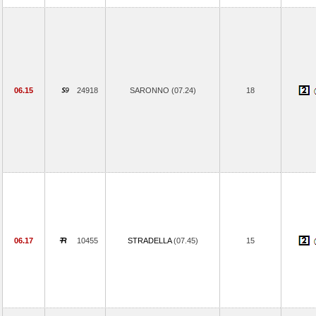
06.15
24918
SARONNO (07.24)
18
06.17
10455
STRADELLA
(07.45)
15