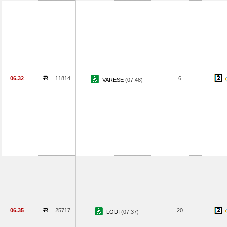
06.32
11814
6
VARESE
(07.48)
06.35
25717
20
LODI
(07.37)