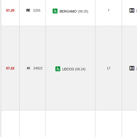
07.20
2255
7
BERGAMO
(08.25)
07.22
24822
17
LECCO
(08.24)