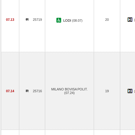
07.13
25719
20
LODI
(08.07)
MILANO BOVISA POLIT.
07.14
25716
19
(07.24)