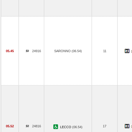
05.45
24916
SARONNO (06.54)
11
05.52
24816
17
LECCO
(06.54)