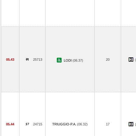
05.43
25713
20
LODI
(06.37)
05.44
24715
TRIUGGIO-P.A.
(06.32)
17