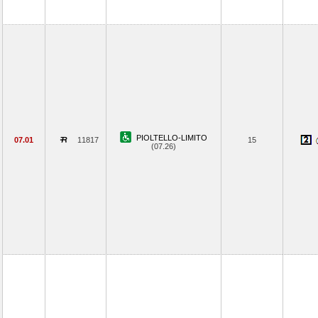
PIOLTELLO-LIMITO
07.01
11817
15
(07.26)