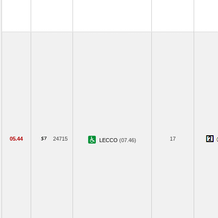
05.44
24715
17
LECCO
(07.46)