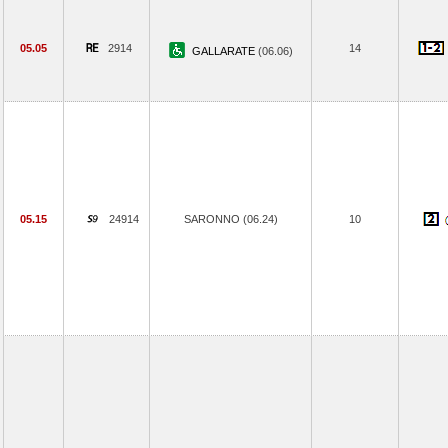
05.05
2914
14
GALLARATE
(06.06)
05.15
24914
SARONNO (06.24)
10