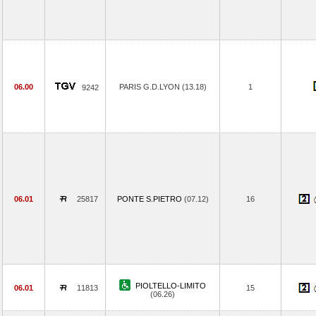
06.00
PARIS G.D.LYON (13.18)
1
9242
06.01
25817
PONTE S.PIETRO
(07.12)
16
PIOLTELLO-LIMITO
06.01
11813
15
(06.26)