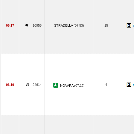
06.17
10955
STRADELLA
(07.53)
15
06.19
24614
4
NOVARA
(07.12)