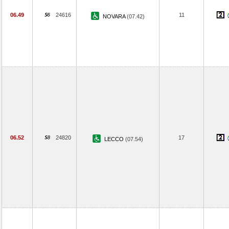
06.49
24616
11
NOVARA
(07.42)
06.52
24820
17
LECCO
(07.54)