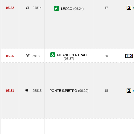
05.22
24814
17
LECCO
(06.24)
MILANO CENTRALE
05.26
2913
20
(05.37)
05.31
25815
PONTE S.PIETRO
(06.29)
18