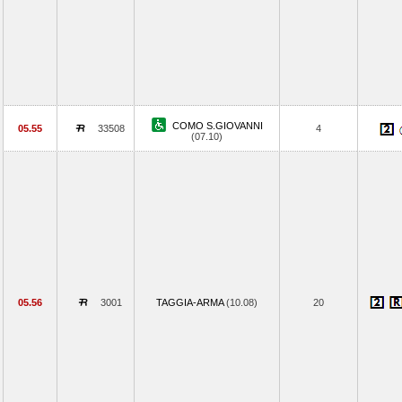
COMO S.GIOVANNI
05.55
33508
4
(07.10)
05.56
3001
TAGGIA-ARMA
(10.08)
20