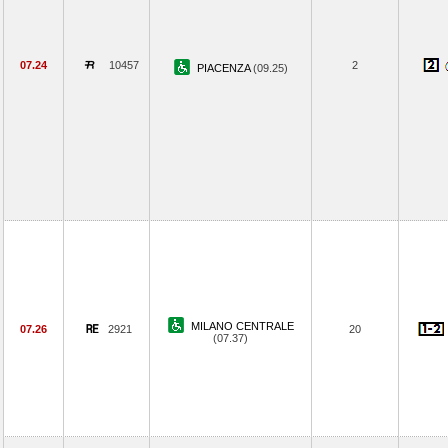
07.24
10457
2
PIACENZA
(09.25)
MILANO CENTRALE
07.26
2921
20
(07.37)