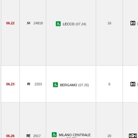
06.22
24818
16
LECCO
(07.24)
06.23
2253
6
BERGAMO
(07.25)
MILANO CENTRALE
06.26
2917
20