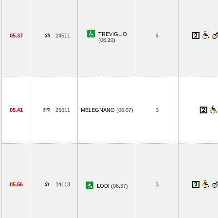
TREVIGLIO
05.37
24511
4
(06.20)
05.41
25611
MELEGNANO
(06.07)
3
05.56
24113
3
LODI
(06.37)