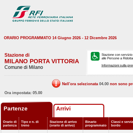
ORARIO PROGRAMMATO 14 Giugno 2026 - 12 Dicembre 2026
Stazione di
Stazione con servizio
alle Persone a Ridotta 
MILANO PORTA VITTORIA
Informazioni sulla pre
Comune di Milano
Nell'ora selezionata
04.00
non sono prev
Ora impostata: 05.00
Partenze
Arrivi
Orario di
Tipo e n. di
Stazione di arrivo
Binario
Classi e serviz
partenza
treno
(orario di arrivo)
programmato
bordo