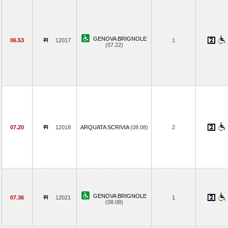
GENOVA BRIGNOLE
06.53
12017
1
(07.22)
07.20
12018
ARQUATA SCRIVIA
(08.08)
2
GENOVA BRIGNOLE
07.36
12021
1
(08.08)