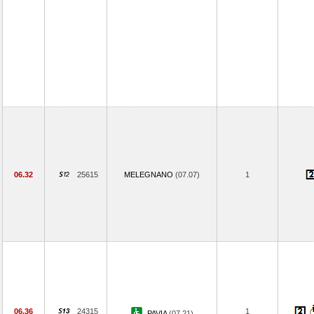
06.32
25615
MELEGNANO
(07.07)
1
06.36
24315
1
PAVIA
(07.21)