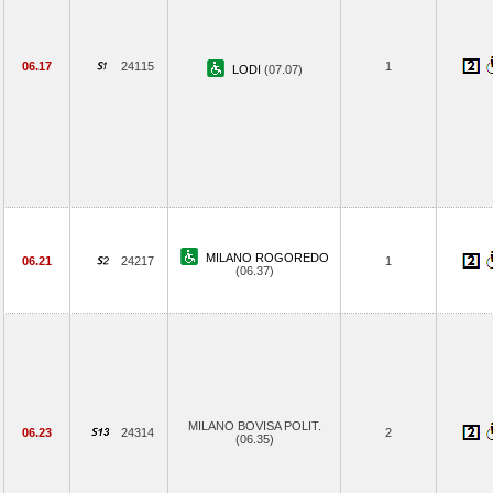
06.17
24115
1
LODI
(07.07)
MILANO ROGOREDO
06.21
24217
1
(06.37)
MILANO BOVISA POLIT.
06.23
24314
2
(06.35)