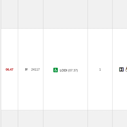
06.47
24117
1
LODI
(07.37)