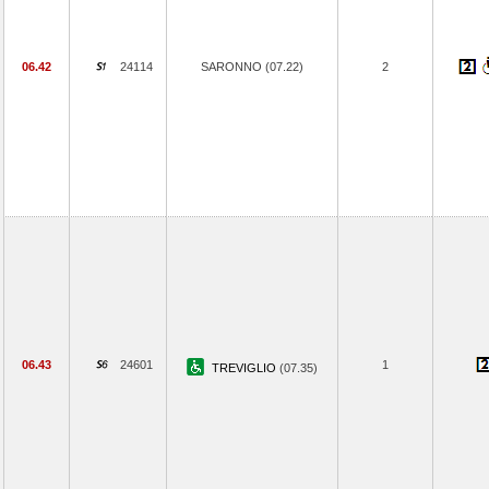
06.42
24114
SARONNO (07.22)
2
06.43
24601
1
TREVIGLIO
(07.35)