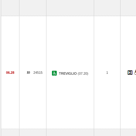
06.28
24515
1
TREVIGLIO
(07.20)