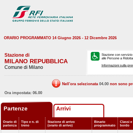
ORARIO PROGRAMMATO 14 Giugno 2026 - 12 Dicembre 2026
Stazione di
Stazione con servizio
alle Persone a Ridotta 
MILANO REPUBBLICA
Informazioni sulla pre
Comune di Milano
Nell'ora selezionata
04.00
non sono prev
Ora impostata: 06.00
Partenze
Arrivi
Orario di
Tipo e n. di
Stazione di arrivo
Binario
Classi e 
partenza
treno
(orario di arrivo)
programmato
bordo