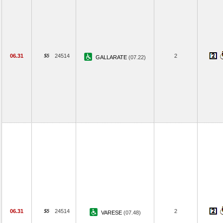
06.31
24514
2
GALLARATE
(07.22)
06.31
24514
2
VARESE
(07.48)