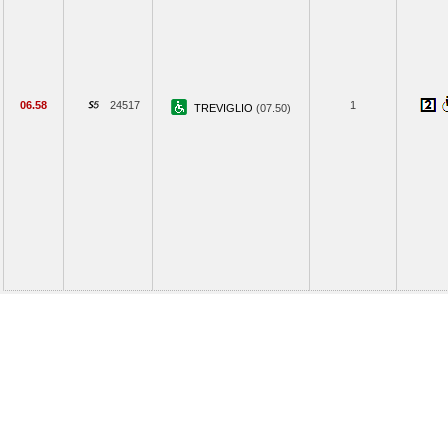
06.58
24517
1
TREVIGLIO
(07.50)