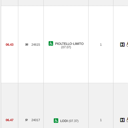
PIOLTELLO-LIMITO
06.43
24615
1
(07.07)
06.47
24017
1
LODI
(07.37)