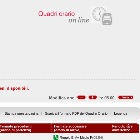
eni disponibili.
Modifica ora:
h:
05.00
Stampa questa pagina
|
Scarica il formato PDF del Quadro Orario
|
Legenda
Fermate precedenti
Fermate successive
Periodicità e
(orario di partenza)
(orario di arrivo)
avvertenze
Reggio E. Av Medio P
(05.54)