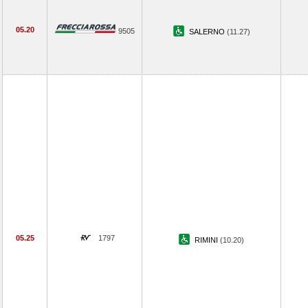
05.20
9505
SALERNO
(11.27)
05.25
1797
RIMINI
(10.20)