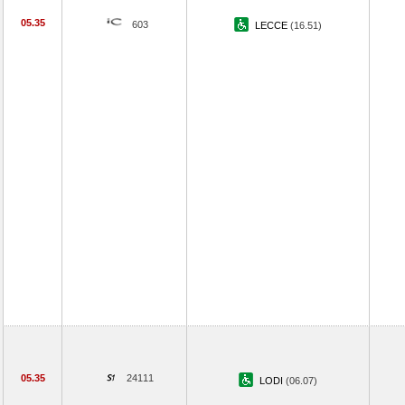
05.35
603
LECCE
(16.51)
05.35
24111
LODI
(06.07)