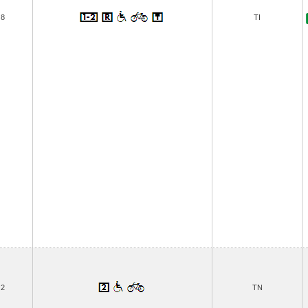
8
TI
2
TN