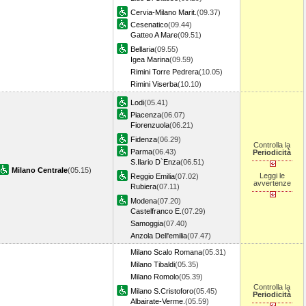
Cervia-Milano Marit.
(09.37)
Cesenatico
(09.44)
Gatteo A Mare
(09.51)
Bellaria
(09.55)
Igea Marina
(09.59)
Rimini Torre Pedrera
(10.05)
Rimini Viserba
(10.10)
Lodi
(05.41)
Piacenza
(06.07)
Fiorenzuola
(06.21)
Fidenza
(06.29)
Controlla la
Parma
(06.43)
Periodicità
S.Ilario D`Enza
(06.51)
Milano Centrale
(05.15)
Leggi le
Reggio Emilia
(07.02)
avvertenze
Rubiera
(07.11)
Modena
(07.20)
Castelfranco E.
(07.29)
Samoggia
(07.40)
Anzola Dell'emilia
(07.47)
Milano Scalo Romana
(05.31)
Milano Tibaldi
(05.35)
Milano Romolo
(05.39)
Controlla la
Milano S.Cristoforo
(05.45)
Periodicità
Albairate-Verme.
(05.59)