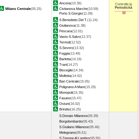
Ancona
(10.36)
Controlla la
Periodicità
Milano Centrale
(05.25)
Civitanova Marche
(10.59)
Porto S.Giorgio
(11.09)
S.Benedetto Del T.
(11.24)
Giulianova
(11.38)
Pescara
(12.01)
Vasto-S.Salvo
(12.37)
Termoli
(12.52)
S.Severo
(13.32)
Foggia
(13.49)
Barletta
(14.19)
Trani
(14.27)
Bisceglie
(14.34)
Molfetta
(14.42)
Bari Centrale
(15.05)
Polignano A Mare
(15.29)
Monopoli
(15.35)
Fasano
(15.47)
Ostuni
(16.02)
Brindisi
(16.25)
S.Donato Milanese
(05.39)
Borgolombardo
(05.43)
S.Giuliano Milanese
(05.46)
Melegnano
(05.51)
S.Zenone Al Lambro
(05.55)