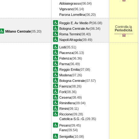
Abbiategrasso
(06.04)
Vigevano
(06.14)
Parona Lomellina
(06.20)
Reggio E. Av Medio P
(06.08)
Controlla la
Bologna Centrale Av
(06.34)
Periodicità
Milano Centrale
(05.20)
Roma Termini
(08.40)
Napoli Afragola
(09.49)
Lodi
(05.51)
Piacenza
(06.13)
Fidenza
(06.36)
Parma
(06.49)
Reggio Emilia
(07.08)
Modena
(07.26)
Bologna Centrale
(07.57)
Faenza
(08.26)
Forli
(08.36)
Cesena
(08.49)
Riminifiera
(09.04)
Rimini
(09.11)
Riccione
(09.28)
Cattolica-S.G.-G.
(09.35)
Pesaro
(09.45)
Fano
(09.54)
Senigallia
(10.08)