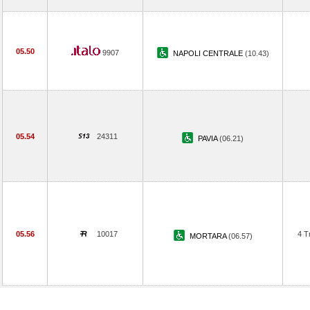
05.50
9907
NAPOLI CENTRALE
(10.43)
05.54
24311
PAVIA
(06.21)
05.56
10017
4 T
MORTARA
(06.57)