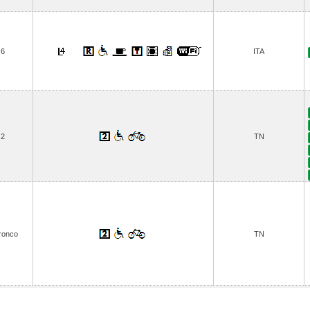
6
ITA
2
TN
ronco
TN