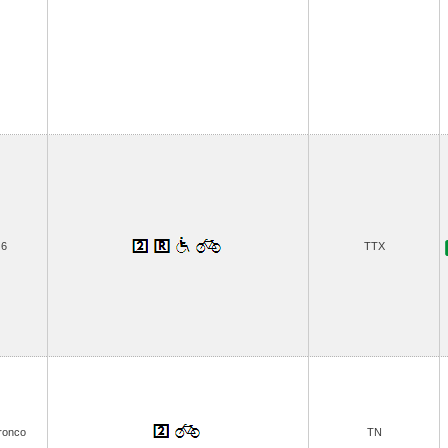
6
TTX
ronco
TN