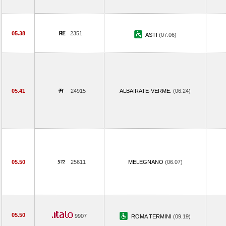
05.38
2351
ASTI
(07.06)
05.41
24915
ALBAIRATE-VERME.
(06.24)
05.50
25611
MELEGNANO
(06.07)
05.50
9907
ROMA TERMINI
(09.19)