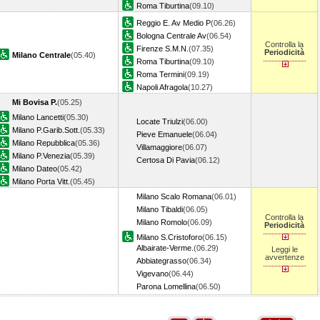
Roma Tiburtina
(09.10)
Reggio E. Av Medio P
(06.26)
Bologna Centrale Av
(06.54)
Controlla la
Firenze S.M.N.
(07.35)
Periodicità
Milano Centrale
(05.40)
Roma Tiburtina
(09.10)
Roma Termini
(09.19)
Napoli Afragola
(10.27)
Mi Bovisa P.
(05.25)
Milano Lancetti
(05.30)
Locate Triulzi
(06.00)
Milano P.Garib.Sott.
(05.33)
Pieve Emanuele
(06.04)
Milano Repubblica
(05.36)
Villamaggiore
(06.07)
Milano P.Venezia
(05.39)
Certosa Di Pavia
(06.12)
Milano Dateo
(05.42)
Milano Porta Vitt.
(05.45)
Milano Scalo Romana
(06.01)
Milano Tibaldi
(06.05)
Controlla la
Milano Romolo
(06.09)
Periodicità
Milano S.Cristoforo
(06.15)
Albairate-Verme.
(06.29)
Leggi le
avvertenze
Abbiategrasso
(06.34)
Vigevano
(06.44)
Parona Lomellina
(06.50)