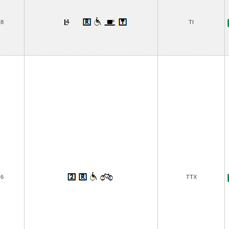
8
TI
6
TTX