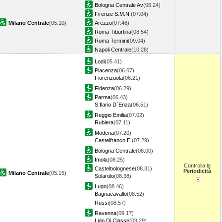
Bologna Centrale Av
(06.24)
Firenze S.M.N.
(07.04)
Milano Centrale
(05.10)
Arezzo
(07.48)
Roma Tiburtina
(08.54)
Roma Termini
(09.04)
Napoli Centrale
(10.28)
Lodi
(05.41)
Piacenza
(06.07)
Fiorenzuola
(06.21)
Fidenza
(06.29)
Parma
(06.43)
S.Ilario D`Enza
(06.51)
Reggio Emilia
(07.02)
Rubiera
(07.11)
Modena
(07.20)
Castelfranco E.
(07.29)
Bologna Centrale
(08.00)
Imola
(08.25)
Controlla la
Castelbolognese
(08.31)
Periodicità
Milano Centrale
(05.15)
Solarolo
(08.38)
Lugo
(08.46)
Bagnacavallo
(08.52)
Russi
(08.57)
Ravenna
(09.17)
Lido Di Classe
(09.29)