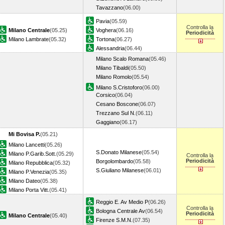
Tavazzano
(06.00)
Pavia
(05.59)
Controlla la
Milano Centrale
(05.25)
Voghera
(06.16)
Periodicità
Milano Lambrate
(05.32)
Tortona
(06.27)
Alessandria
(06.44)
Milano Scalo Romana
(05.46)
Milano Tibaldi
(05.50)
Milano Romolo
(05.54)
Milano S.Cristoforo
(06.00)
Corsico
(06.04)
Cesano Boscone
(06.07)
Trezzano Sul N.
(06.11)
Gaggiano
(06.17)
Mi Bovisa P.
(05.21)
Milano Lancetti
(05.26)
S.Donato Milanese
(05.54)
Milano P.Garib.Sott.
(05.29)
Controlla la
Periodicità
Borgolombardo
(05.58)
Milano Repubblica
(05.32)
S.Giuliano Milanese
(06.01)
Milano P.Venezia
(05.35)
Milano Dateo
(05.38)
Milano Porta Vitt.
(05.41)
Reggio E. Av Medio P
(06.26)
Controlla la
Bologna Centrale Av
(06.54)
Periodicità
Milano Centrale
(05.40)
Firenze S.M.N.
(07.35)