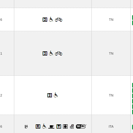
6
TN
1
TN
2
TN
6
ITA