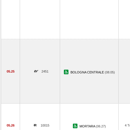
05.25
2451
BOLOGNA CENTRALE
(08.05)
05.26
10015
4 T
MORTARA
(06.27)