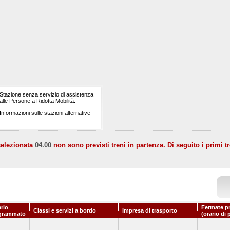
Stazione senza servizio di assistenza
alle Persone a Ridotta Mobilità.
Informazioni sulle stazioni alternative
selezionata
04.00
non sono previsti treni in partenza. Di seguito i primi tr
rio
Fermate p
Classi e servizi a bordo
Impresa di trasporto
grammato
(orario di 