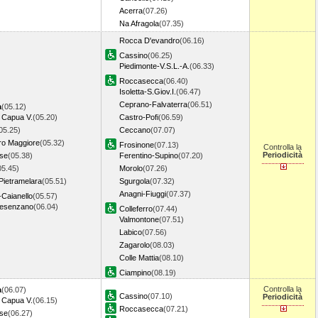
Acerra
(07.26)
Na Afragola
(07.35)
Rocca D'evandro
(06.16)
Cassino
(06.25)
Piedimonte-V.S.L.-A.
(06.33)
Roccasecca
(06.40)
Isoletta-S.Giov.I.
(06.47)
Ceprano-Falvaterra
(06.51)
a
(05.12)
 Capua V.
(05.20)
Castro-Pofi
(06.59)
05.25)
Ceccano
(07.07)
ro Maggiore
(05.32)
Frosinone
(07.13)
Controlla la
Periodicità
ise
(05.38)
Ferentino-Supino
(07.20)
05.45)
Morolo
(07.26)
Pietramelara
(05.51)
Sgurgola
(07.32)
Anagni-Fiuggi
(07.37)
-Caianello
(05.57)
resenzano
(06.04)
Colleferro
(07.44)
Valmontone
(07.51)
Labico
(07.56)
Zagarolo
(08.03)
Colle Mattia
(08.10)
Ciampino
(08.19)
Controlla la
a
(06.07)
Cassino
(07.10)
Periodicità
 Capua V.
(06.15)
Roccasecca
(07.21)
ise
(06.27)