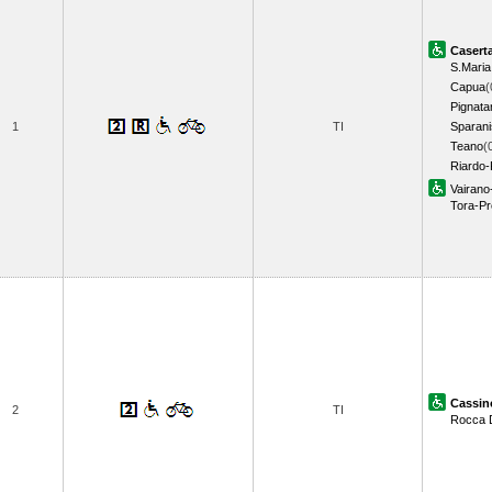
Casert
S.Maria
Capua
(
Pignata
1
TI
Sparan
Teano
(
Riardo-
Vairano
Tora-P
Cassin
2
TI
Rocca 