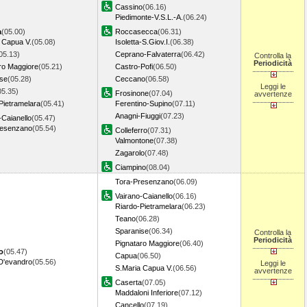
Cassino
(06.16)
Piedimonte-V.S.L.-A.
(06.24)
a
(05.00)
Roccasecca
(06.31)
 Capua V.
(05.08)
Isoletta-S.Giov.I.
(06.38)
05.13)
Ceprano-Falvaterra
(06.42)
Controlla la
Periodicità
ro Maggiore
(05.21)
Castro-Pofi
(06.50)
ise
(05.28)
Ceccano
(06.58)
Leggi le
05.35)
Frosinone
(07.04)
avvertenze
Pietramelara
(05.41)
Ferentino-Supino
(07.11)
Anagni-Fiuggi
(07.23)
-Caianello
(05.47)
resenzano
(05.54)
Colleferro
(07.31)
Valmontone
(07.38)
Zagarolo
(07.48)
Ciampino
(08.04)
Tora-Presenzano
(06.09)
Vairano-Caianello
(06.16)
Riardo-Pietramelara
(06.23)
Teano
(06.28)
Sparanise
(06.34)
Controlla la
Periodicità
Pignataro Maggiore
(06.40)
o
(05.47)
Capua
(06.50)
D'evandro
(05.56)
Leggi le
S.Maria Capua V.
(06.56)
avvertenze
Caserta
(07.05)
Maddaloni Inferiore
(07.12)
Cancello
(07.19)