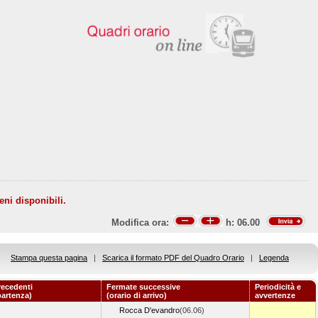
eni disponibili.
Modifica ora:
h:
06.00
Stampa questa pagina
|
Scarica il formato PDF del Quadro Orario
|
Legenda
recedenti
Fermate successive
Periodicità e
partenza)
(orario di arrivo)
avvertenze
Rocca D'evandro
(06.06)