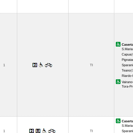
Casert
S.Maria
Capua
(
Pignata
1
TI
Sparan
Teano
(
Riardo-
Vairano
Tora-P
Casert
S.Maria
1
TI
Sparan