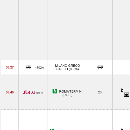
MILANO GRECO
05.27
4502A
PIRELLI
(05.36)
ROMA TERMINI
05.40
20
9907
(09.19)