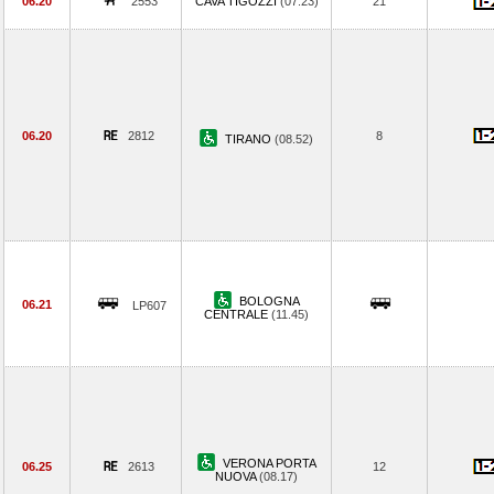
06.20
2553
CAVA TIGOZZI
(07.23)
21
06.20
2812
8
TIRANO
(08.52)
BOLOGNA
06.21
LP607
CENTRALE
(11.45)
VERONA PORTA
06.25
2613
12
NUOVA
(08.17)