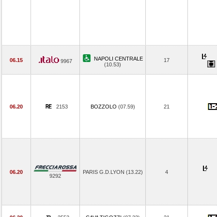
NAPOLI CENTRALE
06.15
17
9967
(10.53)
06.20
2153
BOZZOLO
(07.59)
21
06.20
PARIS G.D.LYON (13.22)
4
9292