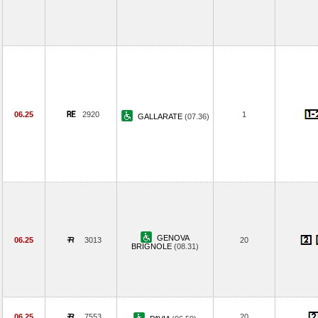
06.25
2920
1
GALLARATE
(07.36)
GENOVA
06.25
3013
20
BRIGNOLE
(08.31)
06.25
7553
20