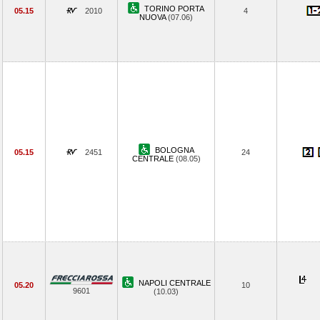
TORINO PORTA
05.15
2010
4
NUOVA
(07.06)
BOLOGNA
05.15
2451
24
CENTRALE
(08.05)
NAPOLI CENTRALE
05.20
10
9601
(10.03)