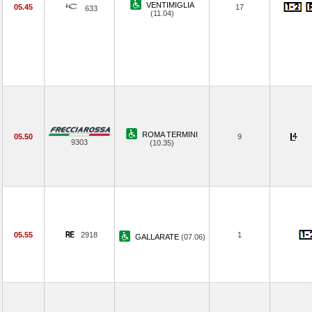
VENTIMIGLIA
05.45
17
633
(11.04)
ROMA TERMINI
05.50
9
9303
(10.35)
05.55
2918
1
GALLARATE
(07.06)