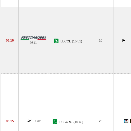
06.10
16
LECCE
(15.51)
9511
06.15
1701
23
PESARO
(10.40)