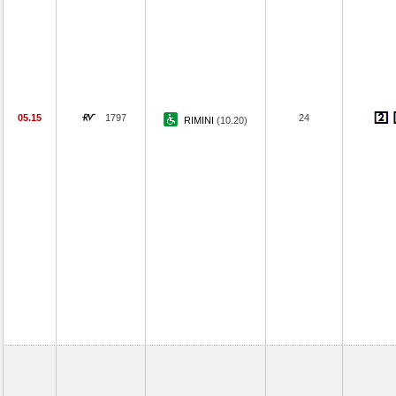
05.15
1797
24
RIMINI
(10.20)