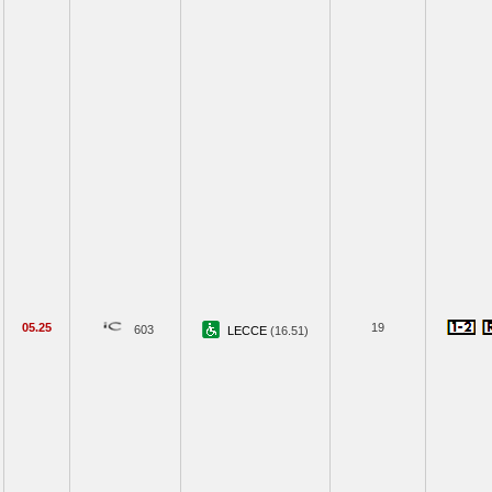
05.25
19
603
LECCE
(16.51)