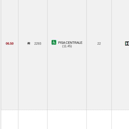
PISA CENTRALE
06.50
2293
22
(11.45)