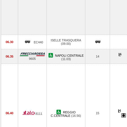
ISELLE TRASQUERA
06.30
EC440
(09.00)
NAPOLI CENTRALE
06.35
14
9605
(11.03)
REGGIO
06.40
15
8111
C.CENTRALE
(16.56)