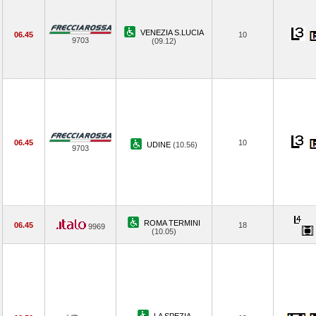
VENEZIA S.LUCIA
06.45
10
9703
(09.12)
06.45
10
UDINE
(10.56)
9703
ROMA TERMINI
06.45
18
9969
(10.05)