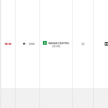
MASSA CENTRO
06.50
2293
22
(11.01)