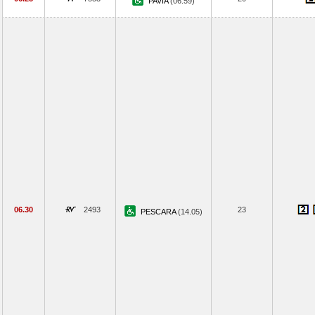
PAVIA
(06.59)
06.30
2493
23
PESCARA
(14.05)