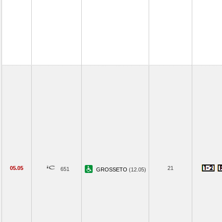
05.05
21
651
GROSSETO
(12.05)