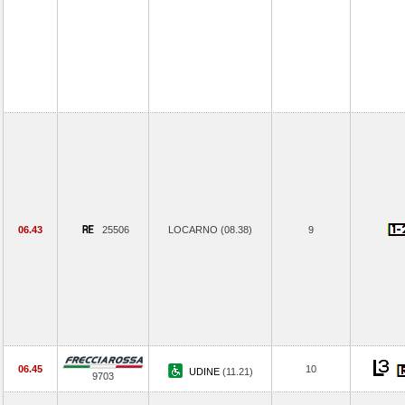
06.43
25506
LOCARNO (08.38)
9
06.45
10
UDINE
(11.21)
9703