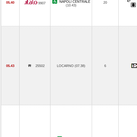
NAPOLI CENTRALE
05.40
20
9907
(10.43)
05.43
25502
LOCARNO (07.38)
6