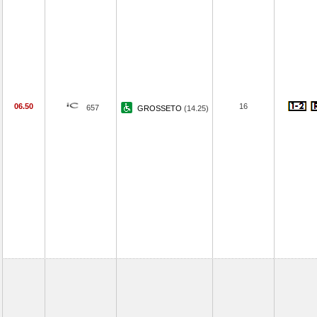
06.50
16
657
GROSSETO
(14.25)