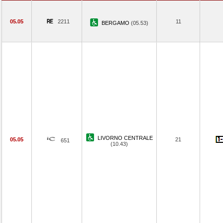
05.05
2211
11
BERGAMO
(05.53)
LIVORNO CENTRALE
05.05
21
651
(10.43)