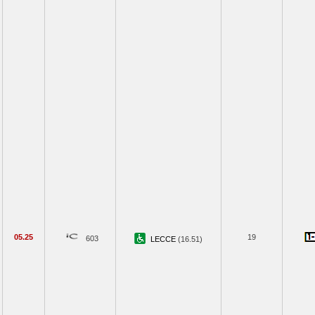
05.25
19
603
LECCE
(16.51)