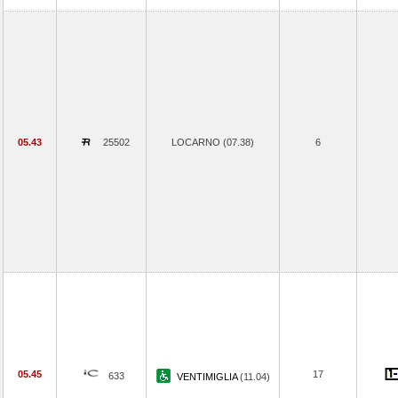
05.43
25502
LOCARNO (07.38)
6
05.45
17
633
VENTIMIGLIA
(11.04)