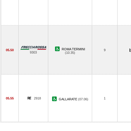
ROMA TERMINI
05.50
9
9303
(10.35)
05.55
2918
1
GALLARATE
(07.06)