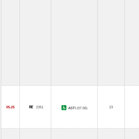
05.25
2351
23
ASTI
(07.06)