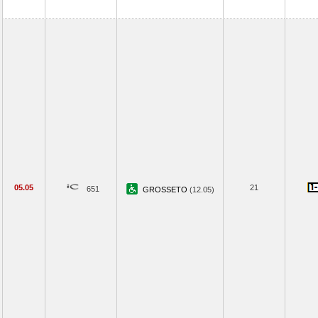
05.05
21
651
GROSSETO
(12.05)