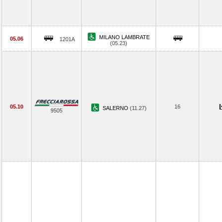
MILANO LAMBRATE
05.06
1201A
(05.23)
05.10
16
SALERNO
(11.27)
9505