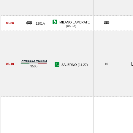
MILANO LAMBRATE
05.06
1201A
(05.23)
05.10
16
SALERNO
(11.27)
9505