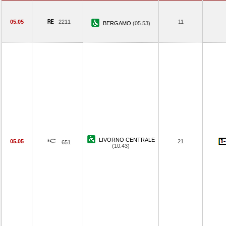
05.05
2211
11
BERGAMO
(05.53)
LIVORNO CENTRALE
05.05
21
651
(10.43)