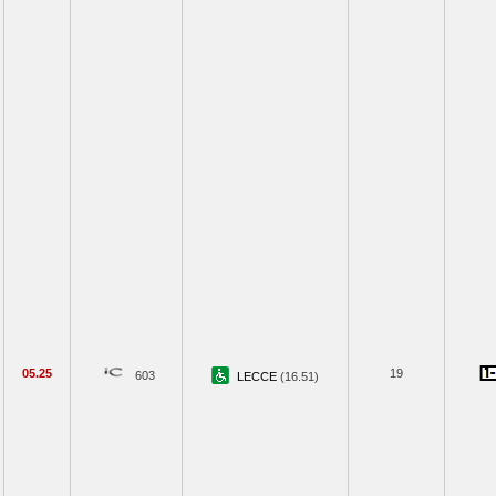
05.25
19
603
LECCE
(16.51)