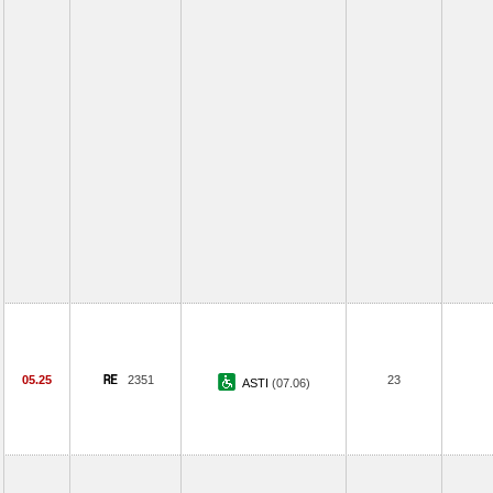
05.25
2351
23
ASTI
(07.06)