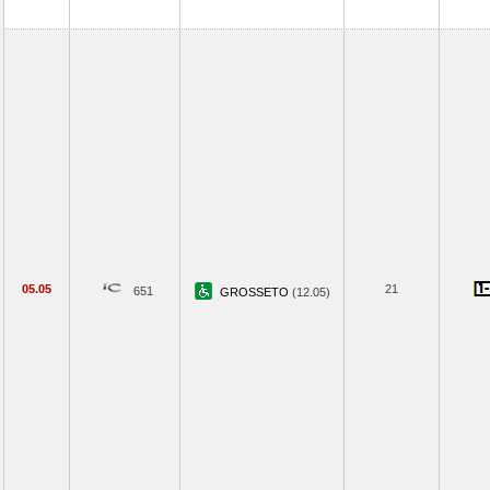
05.05
21
651
GROSSETO
(12.05)