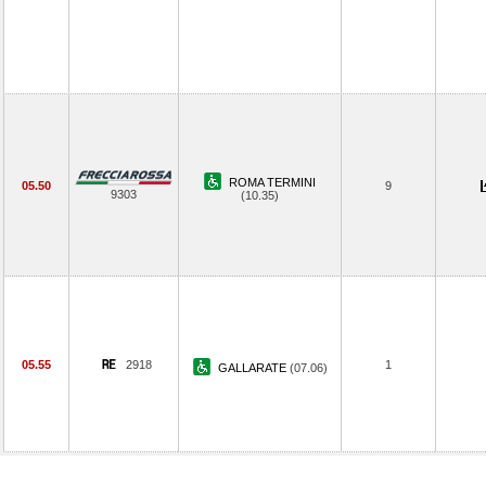
ROMA TERMINI
05.50
9
9303
(10.35)
05.55
2918
1
GALLARATE
(07.06)