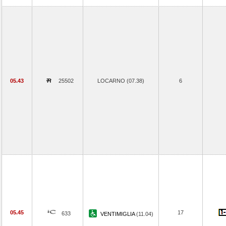
05.43
25502
LOCARNO (07.38)
6
05.45
17
633
VENTIMIGLIA
(11.04)