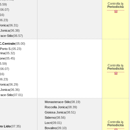
Controlla la
5.59)
Periodicità
(06.07)
16)
06.23)
Jonica
(06.31)
 Jonica
(06.38)
ace-Stilo
(06.57)
C.Centrale
(05.00)
 Porto S.
(05.23)
rina
(05.32)
eone
(05.45)
5.59)
Controlla la
Periodicità
(06.07)
16)
06.23)
Jonica
(06.29)
 Jonica
(06.36)
ace-Stilo
(07.01)
Monasterace-Stilo
(08.19)
Roccella Jonica
(08.39)
Gioiosa Jonica
(08.51)
Siderno
(08.56)
Controlla la
Locri
(09.01)
Periodicità
ro Lido
(07.35)
Bovalino
(09.10)