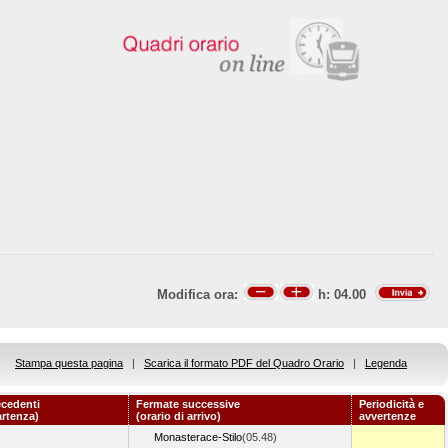
Modifica ora:
h:
04.00
Stampa questa pagina
|
Scarica il formato PDF del Quadro Orario
|
Legenda
ecedenti
Fermate successive
Periodicità e
artenza)
(orario di arrivo)
avvertenze
Monasterace-Stilo
(05.48)