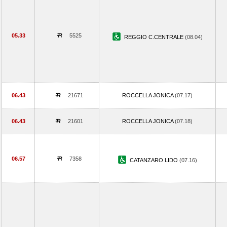
05.33
5525
REGGIO C.CENTRALE
(08.04)
06.43
21671
ROCCELLA JONICA
(07.17)
06.43
21601
ROCCELLA JONICA
(07.18)
06.57
7358
CATANZARO LIDO
(07.16)