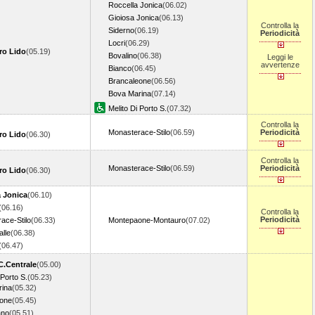
Roccella Jonica
(06.02)
Gioiosa Jonica
(06.13)
Controlla la
Siderno
(06.19)
Periodicità
Locri
(06.29)
ro Lido
(05.19)
Bovalino
(06.38)
Leggi le
avvertenze
Bianco
(06.45)
Brancaleone
(06.56)
Bova Marina
(07.14)
Melito Di Porto S.
(07.32)
Controlla la
Monasterace-Stilo
(06.59)
Periodicità
ro Lido
(06.30)
Controlla la
Monasterace-Stilo
(06.59)
Periodicità
ro Lido
(06.30)
a Jonica
(06.10)
(06.16)
Controlla la
Periodicità
ace-Stilo
(06.33)
Montepaone-Montauro
(07.02)
lle
(06.38)
(06.47)
C.Centrale
(05.00)
 Porto S.
(05.23)
rina
(05.32)
eone
(05.45)
ano
(05.51)