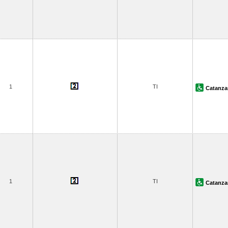
1
TI
Catanza
1
TI
Catanza