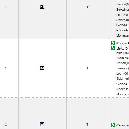
Bianco
(0
1
TI
Bovalino
Locri
(06.
Siderno
(
Gioiosa 
Roccella
Monaster
Reggio 
Melito Di
Bova Ma
Brancal
Bianco
(0
1
TI
Bovalino
Locri
(06.
Siderno
(
Gioiosa 
Roccella
Monaster
1
TI
Catanza