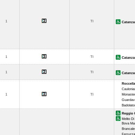
1
TI
Catanza
1
TI
Catanza
1
TI
Catanza
Roccell
Caulonia
1
TI
Monaster
Guardava
Badolato
Reggio 
Melito Di
Bova Ma
Brancal
Ferruzz