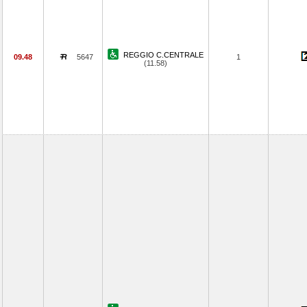
REGGIO C.CENTRALE
09.48
5647
1
(11.58)