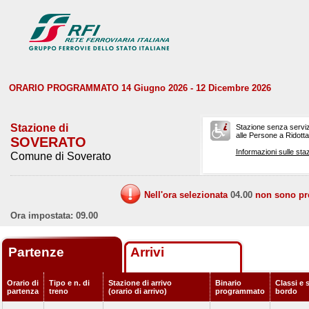
ORARIO PROGRAMMATO 14 Giugno 2026 - 12 Dicembre 2026
Stazione di
Stazione senza serviz
alle Persone a Ridotta 
SOVERATO
Informazioni sulle staz
Comune di Soverato
Nell'ora selezionata
04.00
non sono prev
Ora impostata: 09.00
Partenze
Arrivi
Orario di
Tipo e n. di
Stazione di arrivo
Binario
Classi e s
partenza
treno
(orario di arrivo)
programmato
bordo