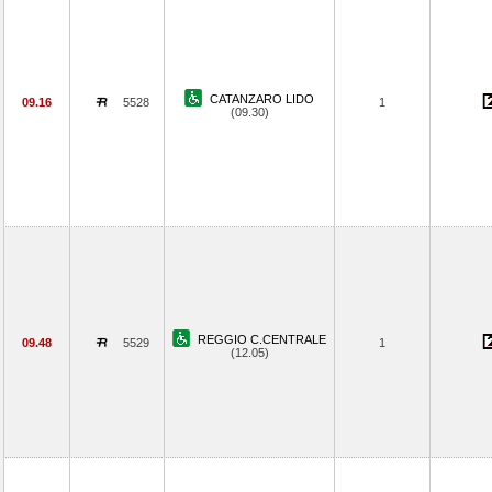
CATANZARO LIDO
09.16
5528
1
(09.30)
REGGIO C.CENTRALE
09.48
5529
1
(12.05)