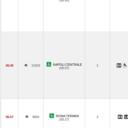
(06.50)
NAPOLI CENTRALE
06.45
21043
2
(08.07)
ROMA TERMINI
06.57
5894
3
(08.27)