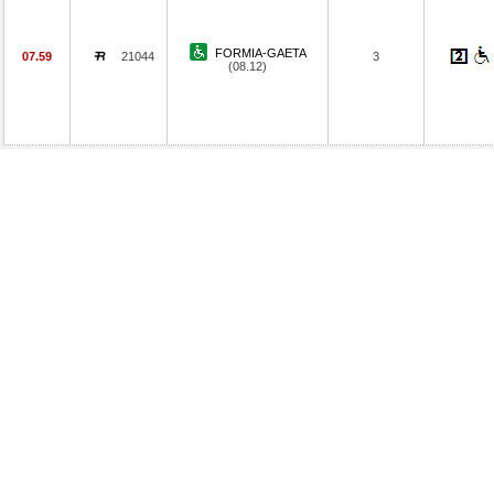
FORMIA-GAETA
07.59
21044
3
(08.12)