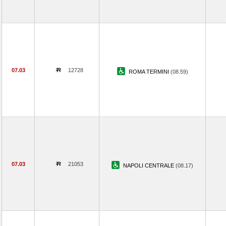
07.03
12728
ROMA TERMINI
(08.59)
07.03
21053
NAPOLI CENTRALE
(08.17)