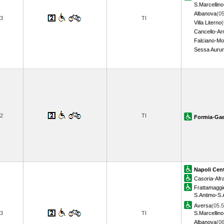
S.Marcellino
Albanova
(05
3
TI
Villa Literno
(
Cancello-Ar
Falciano-M
Sessa Auru
2
TI
Formia-Gae
Napoli Cent
Casoria-Afr
Frattamagg
S.Antimo-S.
Aversa
(05.5
3
TI
S.Marcellino
Albanova
(06