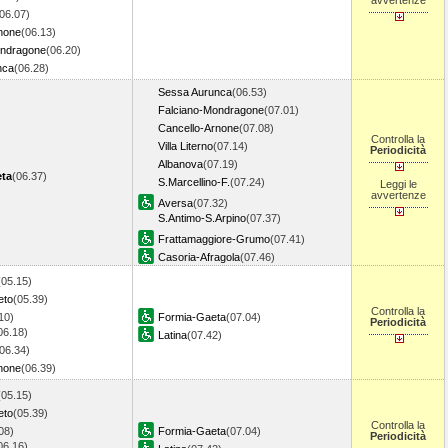
avvertenze
06.07)
none
(06.13)
ondragone
(06.20)
nca
(06.28)
Sessa Aurunca
(06.53)
Falciano-Mondragone
(07.01)
Cancello-Arnone
(07.08)
Controlla la
Villa Literno
(07.14)
Periodicità
Albanova
(07.19)
ta
(06.37)
S.Marcellino-F.
(07.24)
Leggi le
avvertenze
Aversa
(07.32)
S.Antimo-S.Arpino
(07.37)
Frattamaggiore-Grumo
(07.41)
Casoria-Afragola
(07.46)
(05.15)
eto
(05.39)
Controlla la
10)
Formia-Gaeta
(07.04)
Periodicità
06.18)
Latina
(07.42)
06.34)
none
(06.39)
(05.15)
eto
(05.39)
Controlla la
08)
Formia-Gaeta
(07.04)
Periodicità
06.16)