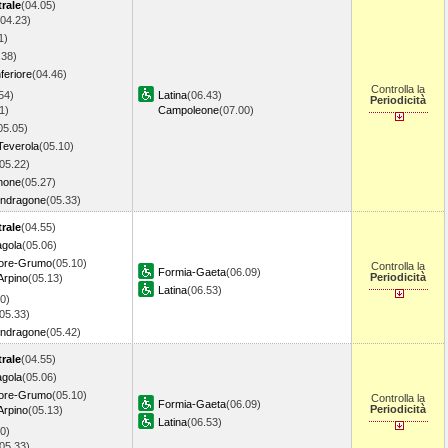
rale
(04.05)
(04.23)
1)
.38)
feriore
(04.46)
Controlla la
54)
Latina
(06.43)
Periodicità
1)
Campoleone
(07.00)
05.05)
Teverola
(05.10)
05.22)
none
(05.27)
ondragone
(05.33)
rale
(04.55)
agola
(05.06)
iore-Grumo
(05.10)
Controlla la
Formia-Gaeta
(06.09)
Periodicità
Arpino
(05.13)
Latina
(06.53)
0)
05.33)
ondragone
(05.42)
rale
(04.55)
agola
(05.06)
iore-Grumo
(05.10)
Controlla la
Formia-Gaeta
(06.09)
Periodicità
Arpino
(05.13)
Latina
(06.53)
0)
05.33)