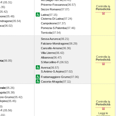
Ms.Biagio-Terr.M
(06.45)
-F.
(05.31)
Priverno-Fossanova
(06.57)
Controlla la
.35)
Periodicità
Sezze Romano
(07.07)
05.42)
Latina
(07.15)
none
(05.48)
Cisterna Di Latina
(07.24)
ondragone
(05.54)
Campoleone
(07.37)
nca
(06.02)
Pomezia-S.Palomba
(07.46)
Torricola
(07.54)
Sessa Aurunca
(06.21)
Falciano-Mondragone
(06.29)
Cancello-Arnone
(06.36)
Villa Literno
(06.42)
Controlla la
Albanova
(06.47)
Periodicità
ta
(06.05)
S.Marcellino-F.
(06.52)
Aversa
(06.57)
S.Antimo-S.Arpino
(07.02)
Frattamaggiore-Grumo
(07.06)
Casoria-Afragola
(07.11)
rale
(05.26)
agola
(05.38)
iore-Grumo
(05.42)
Arpino
(05.45)
Controlla la
Periodicità
0)
-F.
(05.56)
Leggi le
.01)