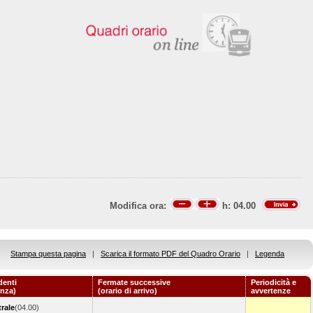
Modifica ora:
h:
04.00
Stampa questa pagina
|
Scarica il formato PDF del Quadro Orario
|
Legenda
denti
Fermate successive
Periodicità e
enza)
(orario di arrivo)
avvertenze
rale
(04.00)