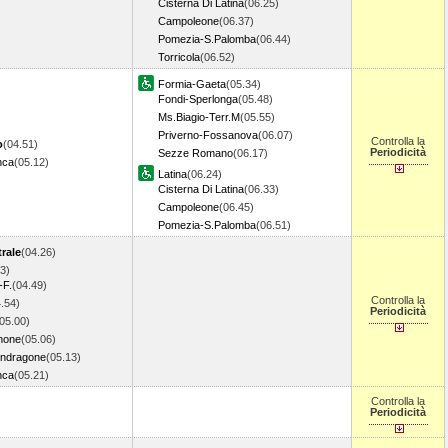
Cisterna Di Latina
(06.25)
Campoleone
(06.37)
Pomezia-S.Palomba
(06.44)
Torricola
(06.52)
Formia-Gaeta
(05.34)
Fondi-Sperlonga
(05.48)
Ms.Biagio-Terr.M
(05.55)
Priverno-Fossanova
(06.07)
Controlla la
o
(04.51)
Periodicità
Sezze Romano
(06.17)
nca
(05.12)
Latina
(06.24)
Cisterna Di Latina
(06.33)
Campoleone
(06.45)
Pomezia-S.Palomba
(06.51)
rale
(04.26)
3)
-F.
(04.49)
Controlla la
.54)
Periodicità
05.00)
none
(05.06)
ondragone
(05.13)
nca
(05.21)
Controlla la
Periodicità