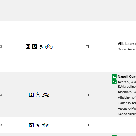
Villa Litern
3
TI
Sessa Auru
Napoli Cent
Aversa
(04.4
S.Marcellino
Albanova
(04
3
TI
Villa Literno
(
Cancello-Ar
Falciano-M
Sessa Auru
3
TI