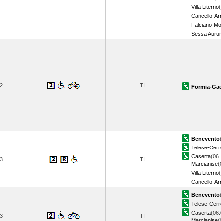
Villa Literno
(
Cancello-Ar
Falciano-M
Sessa Auru
2
TI
Formia-Gae
Benevento
Telese-Cerr
Caserta
(06.
3
TI
Marcianise
(
Villa Literno
(
Cancello-Ar
Benevento
Telese-Cerr
Caserta
(06.
3
TI
Marcianise
(