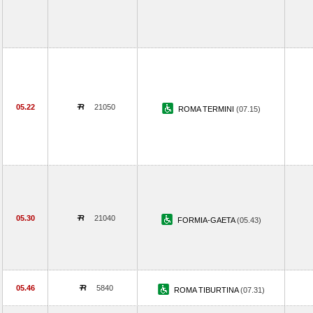
05.22
21050
ROMA TERMINI
(07.15)
05.30
21040
FORMIA-GAETA
(05.43)
05.46
5840
ROMA TIBURTINA
(07.31)