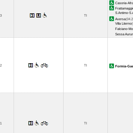
Casoria-Afr
Frattamagg
S.Antimo-S.
3
TI
Aversa
(04.2
Villa Literno
(
Falciano-M
Sessa Auru
2
TI
Formia-Gae
1
TI