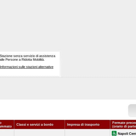
Stazione senza servizio di assistenza
alle Persone a Ridotta Mobilità.
Informazioni sulle stazioni alternative
o
Fermate prece
Classi e servizi a bordo
Impresa di trasporto
ammato
(orario di part
Napoli Cent