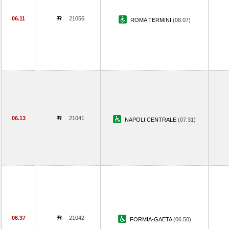
06.11
21056
ROMA TERMINI
(08.07)
06.13
21041
NAPOLI CENTRALE
(07.31)
06.37
21042
FORMIA-GAETA
(06.50)