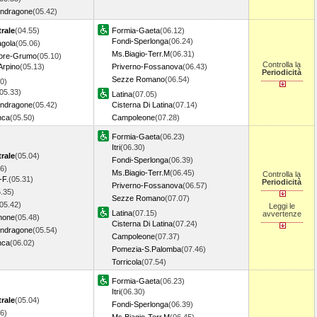
ondragone
(05.42)
rale
(04.55)
Formia-Gaeta
(06.12)
Fondi-Sperlonga
(06.24)
agola
(05.06)
Ms.Biagio-Terr.M
(06.31)
iore-Grumo
(05.10)
Controlla la
Arpino
(05.13)
Priverno-Fossanova
(06.43)
Periodicità
Sezze Romano
(06.54)
0)
05.33)
Latina
(07.05)
ondragone
(05.42)
Cisterna Di Latina
(07.14)
nca
(05.50)
Campoleone
(07.28)
Formia-Gaeta
(06.23)
Itri
(06.30)
rale
(05.04)
Fondi-Sperlonga
(06.39)
6)
Ms.Biagio-Terr.M
(06.45)
Controlla la
-F.
(05.31)
Periodicità
Priverno-Fossanova
(06.57)
.35)
Sezze Romano
(07.07)
05.42)
Leggi le
Latina
(07.15)
avvertenze
none
(05.48)
Cisterna Di Latina
(07.24)
ondragone
(05.54)
Campoleone
(07.37)
nca
(06.02)
Pomezia-S.Palomba
(07.46)
Torricola
(07.54)
Formia-Gaeta
(06.23)
Itri
(06.30)
rale
(05.04)
Fondi-Sperlonga
(06.39)
6)