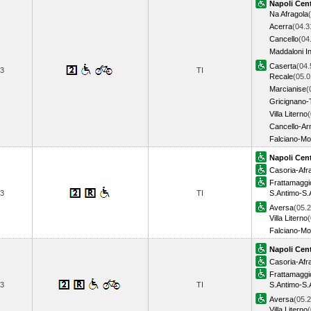
Napoli Cent
Na Afragola
Acerra
(04.3
Cancello
(04
Maddaloni In
Caserta
(04.
3
TI
Recale
(05.0
Marcianise
(
Gricignano-
Villa Literno
(
Cancello-Ar
Falciano-M
Napoli Cent
Casoria-Afr
Frattamagg
3
TI
S.Antimo-S.
Aversa
(05.2
Villa Literno
(
Falciano-M
Napoli Cent
Casoria-Afr
Frattamagg
3
TI
S.Antimo-S.
Aversa
(05.2
Villa Literno
(