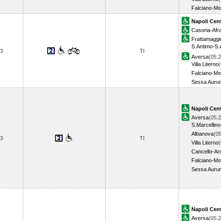
Falciano-M
Napoli Cent
Casoria-Afr
Frattamagg
S.Antimo-S.
3
TI
Aversa
(05.2
Villa Literno
(
Falciano-M
Sessa Auru
Napoli Cent
Aversa
(05.2
S.Marcellino
Albanova
(05
3
TI
Villa Literno
(
Cancello-Ar
Falciano-M
Sessa Auru
Napoli Cent
Aversa
(05.2