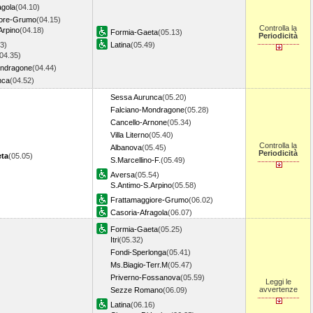
agola
(04.10)
iore-Grumo
(04.15)
Controlla la
Arpino
(04.18)
Formia-Gaeta
(05.13)
Periodicità
3)
Latina
(05.49)
04.35)
ondragone
(04.44)
nca
(04.52)
Sessa Aurunca
(05.20)
Falciano-Mondragone
(05.28)
Cancello-Arnone
(05.34)
Villa Literno
(05.40)
Controlla la
Albanova
(05.45)
Periodicità
ta
(05.05)
S.Marcellino-F.
(05.49)
Aversa
(05.54)
S.Antimo-S.Arpino
(05.58)
Frattamaggiore-Grumo
(06.02)
Casoria-Afragola
(06.07)
Formia-Gaeta
(05.25)
Itri
(05.32)
Fondi-Sperlonga
(05.41)
Ms.Biagio-Terr.M
(05.47)
Priverno-Fossanova
(05.59)
Leggi le
avvertenze
Sezze Romano
(06.09)
Latina
(06.16)