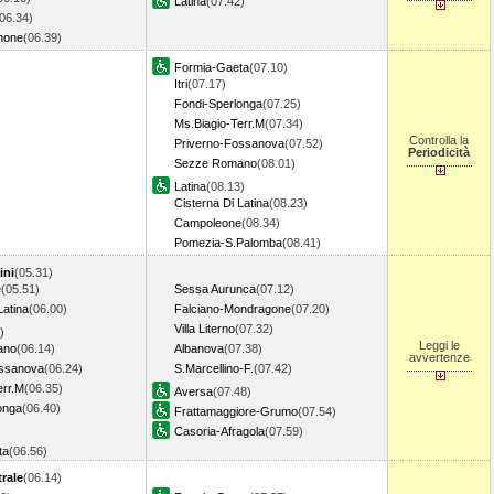
Latina
(07.42)
06.34)
none
(06.39)
Formia-Gaeta
(07.10)
Itri
(07.17)
Fondi-Sperlonga
(07.25)
Ms.Biagio-Terr.M
(07.34)
Controlla la
Priverno-Fossanova
(07.52)
Periodicità
Sezze Romano
(08.01)
Latina
(08.13)
Cisterna Di Latina
(08.23)
Campoleone
(08.34)
Pomezia-S.Palomba
(08.41)
ini
(05.31)
e
(05.51)
Sessa Aurunca
(07.12)
Latina
(06.00)
Falciano-Mondragone
(07.20)
Villa Literno
(07.32)
)
Leggi le
ano
(06.14)
Albanova
(07.38)
avvertenze
ossanova
(06.24)
S.Marcellino-F.
(07.42)
err.M
(06.35)
Aversa
(07.48)
onga
(06.40)
Frattamaggiore-Grumo
(07.54)
Casoria-Afragola
(07.59)
ta
(06.56)
rale
(06.14)