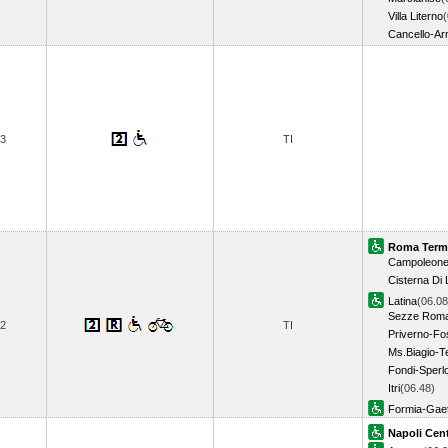
Villa Literno
(
Cancello-Ar
3
TI
Roma Term
Campoleon
Cisterna Di 
Latina
(06.08
Sezze Rom
2
TI
Priverno-F
Ms.Biagio-T
Fondi-Sperl
Itri
(06.48)
Formia-Gae
Napoli Cent