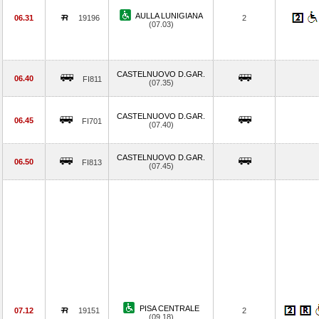
AULLA LUNIGIANA
06.31
19196
2
(07.03)
CASTELNUOVO D.GAR.
06.40
FI811
(07.35)
CASTELNUOVO D.GAR.
06.45
FI701
(07.40)
CASTELNUOVO D.GAR.
06.50
FI813
(07.45)
PISA CENTRALE
07.12
19151
2
(09.18)