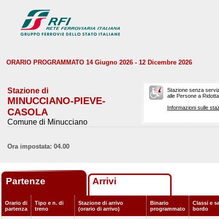
ORARIO PROGRAMMATO 14 Giugno 2026 - 12 Dicembre 2026
Stazione di
Stazione senza serviz
alle Persone a Ridotta 
MINUCCIANO-PIEVE-
Informazioni sulle staz
CASOLA
Comune di Minucciano
Ora impostata: 04.00
Partenze
Arrivi
Orario di
Tipo e n. di
Stazione di arrivo
Binario
Classi e se
partenza
treno
(orario di arrivo)
programmato
bordo