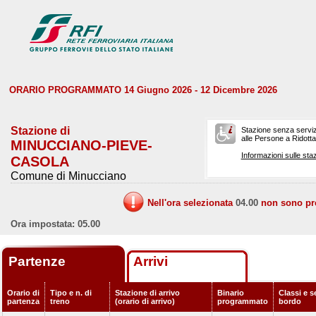
ORARIO PROGRAMMATO 14 Giugno 2026 - 12 Dicembre 2026
Stazione di
Stazione senza serviz
alle Persone a Ridotta 
MINUCCIANO-PIEVE-
Informazioni sulle staz
CASOLA
Comune di Minucciano
Nell'ora selezionata
04.00
non sono prev
Ora impostata: 05.00
Partenze
Arrivi
Orario di
Tipo e n. di
Stazione di arrivo
Binario
Classi e s
partenza
treno
(orario di arrivo)
programmato
bordo