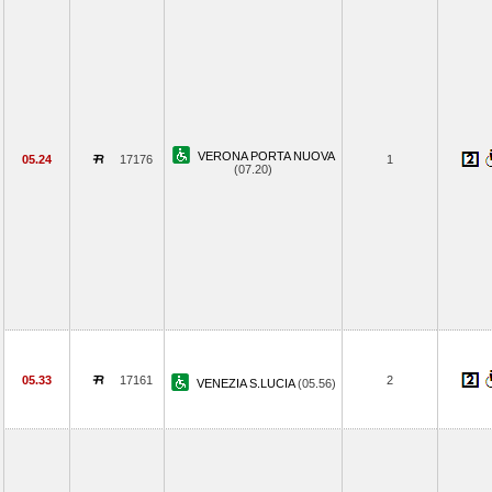
VERONA PORTA NUOVA
05.24
17176
1
(07.20)
05.33
17161
2
VENEZIA S.LUCIA
(05.56)