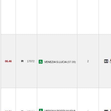
06.46
17072
2
VENEZIA S.LUCIA
(07.09)