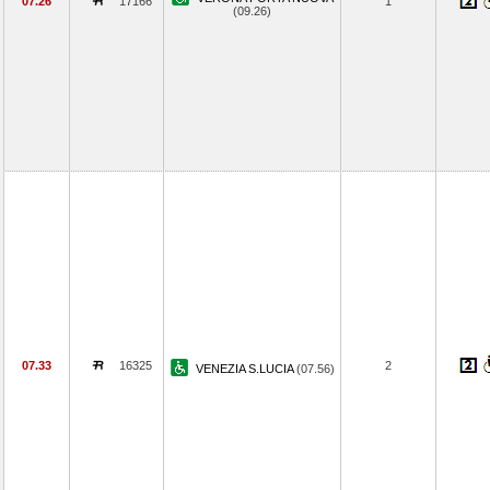
07.26
17166
1
(09.26)
07.33
16325
2
VENEZIA S.LUCIA
(07.56)