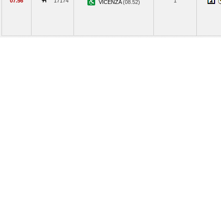
07.56
17174
1
VICENZA
(08.52)