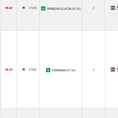
06.02
17165
2
VENEZIA S.LUCIA
(06.26)
06.14
17081
1
FERRARA
(07.59)