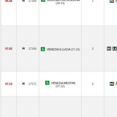
VERONA PORTA NUOVA
06.56
17164
1
(08.34)
07.02
17169
2
VENEZIA S.LUCIA
(07.26)
VENEZIA MESTRE
07.13
17171
2
(07.22)