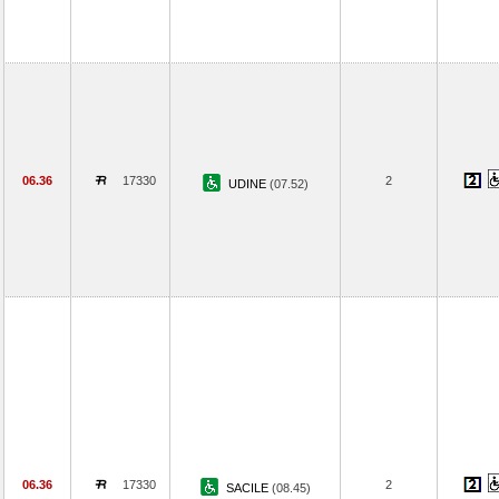
06.36
17330
2
UDINE
(07.52)
06.36
17330
2
SACILE
(08.45)