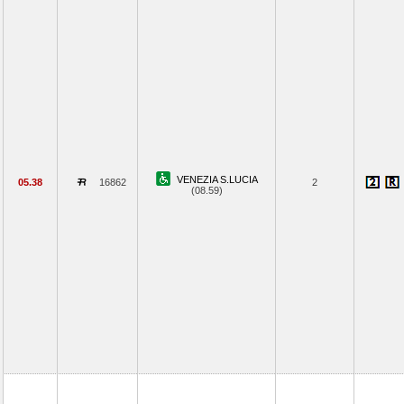
VENEZIA S.LUCIA
05.38
16862
2
(08.59)