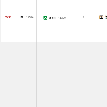
05.38
17314
2
UDINE
(06.54)