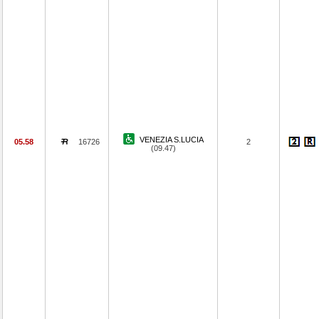
VENEZIA S.LUCIA
05.58
16726
2
(09.47)