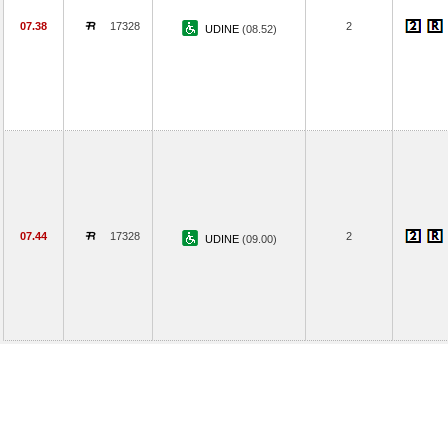
07.38
17328
2
UDINE
(08.52)
07.44
17328
2
UDINE
(09.00)