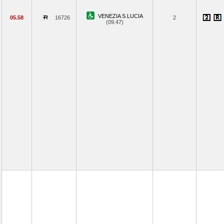
VENEZIA S.LUCIA
05.58
16726
2
(09.47)