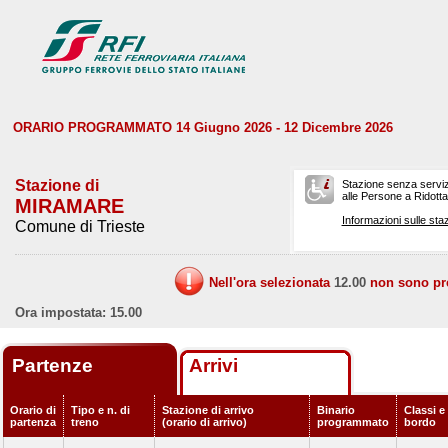
ORARIO PROGRAMMATO 14 Giugno 2026 - 12 Dicembre 2026
Stazione di
Stazione senza serviz
alle Persone a Ridotta 
MIRAMARE
Informazioni sulle staz
Comune di Trieste
Nell'ora selezionata
12.00
non sono prev
Ora impostata: 15.00
Partenze
Arrivi
Orario di
Tipo e n. di
Stazione di arrivo
Binario
Classi e 
partenza
treno
(orario di arrivo)
programmato
bordo