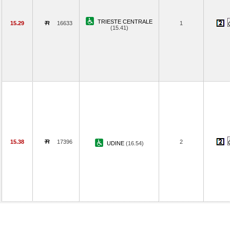
TRIESTE CENTRALE
15.29
16633
1
(15.41)
15.38
17396
2
UDINE
(16.54)