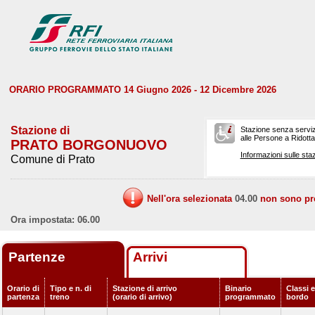
ORARIO PROGRAMMATO 14 Giugno 2026 - 12 Dicembre 2026
Stazione di
Stazione senza serviz
alle Persone a Ridotta 
PRATO BORGONUOVO
Informazioni sulle staz
Comune di Prato
Nell'ora selezionata
04.00
non sono prev
Ora impostata: 06.00
Partenze
Arrivi
Orario di
Tipo e n. di
Stazione di arrivo
Binario
Classi e
partenza
treno
(orario di arrivo)
programmato
bordo