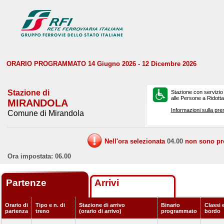
ORARIO PROGRAMMATO 14 Giugno 2026 - 12 Dicembre 2026
Stazione di
Stazione con servizio
alle Persone a Ridotta 
MIRANDOLA
Informazioni sulla pre
Comune di Mirandola
Nell'ora selezionata
04.00
non sono prev
Ora impostata: 06.00
Partenze
Arrivi
Orario di
Tipo e n. di
Stazione di arrivo
Binario
Classi e
partenza
treno
(orario di arrivo)
programmato
bordo