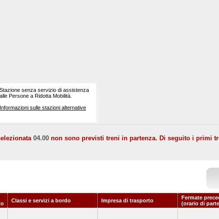
Stazione senza servizio di assistenza
alle Persone a Ridotta Mobilità.
Informazioni sulle stazioni alternative
selezionata
04.00
non sono previsti treni in partenza. Di seguito i primi tr
Fermate prece
Classi e servizi a bordo
Impresa di trasporto
to
(orario di part