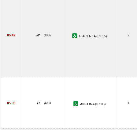
05.42
3902
2
PIACENZA
(09.15)
05.59
4231
1
ANCONA
(07.05)