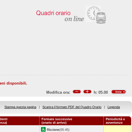
eni disponibili.
Modifica ora:
h:
05.00
Stampa questa pagina
|
Scarica il formato PDF del Quadro Orario
|
Legenda
denti
Fermate successive
Periodicità e
enza)
(orario di arrivo)
avvertenze
Riccione
(05.45)