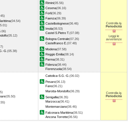
Rimini
(05.56)
Cesena
(06.16)
Forli
(06.29)
.45)
Faenza
(06.39)
arittima
(04.54)
Controlla la
Castelbolognese
(06.46)
5.01)
Periodicità
Imola
(06.53)
5.06)
Castel S.Pietro T.
(07.08)
dolfo
(05.12)
Leggi le
Bologna Centrale
(07.26)
avvertenze
)
Castelfranco E.
(07.48)
27)
Modena
(07.58)
.G.-G.
(05.38)
Reggio Emilia
(08.14)
Parma
(08.31)
Fidenza
(08.44)
Fiorenzuola
(08.54)
Cattolica-S.G.-G.
(06.02)
Pesaro
(06.13)
Fano
(06.21)
Marotta-Mondolfo
(06.29)
5)
Controlla la
Periodicità
mare
(05.50)
Senigallia
(06.35)
Marzocca
(06.41)
5.55)
Montemarciano
(06.46)
Falconara Marittima
(06.51)
Ancona Torrette
(06.56)