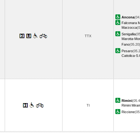
Ancona
(04
Falconara M
Marzocca
(0
Senigallia
(0
TTX
Marotta-Mon
Fano
(05.20
Pesaro
(05.
Cattolica-S
Rimini
(05.4
TI
Rimini Mira
Riccione
(0