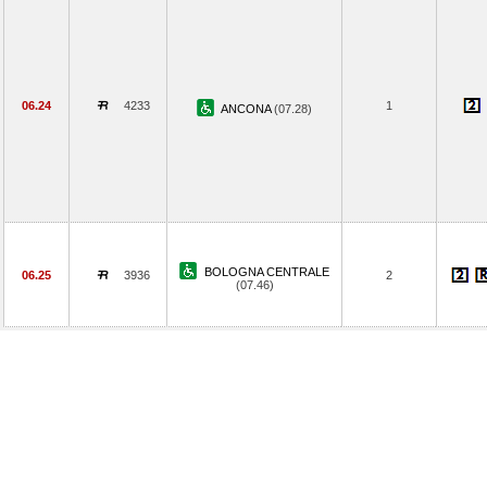
06.24
4233
1
ANCONA
(07.28)
BOLOGNA CENTRALE
06.25
3936
2
(07.46)