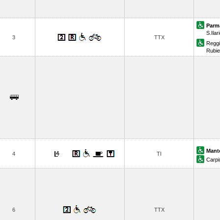
Parm
S.Ila
3
TTX
Reggi
Rubie
Mant
4
TI
Carpi
6
TTX