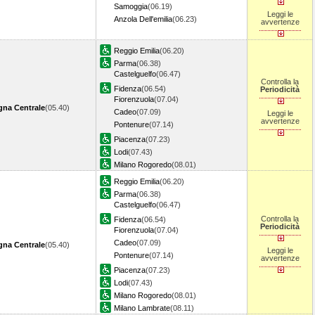
Samoggia
(06.19)
Leggi le
Anzola Dell'emilia
(06.23)
avvertenze
Reggio Emilia
(06.20)
Parma
(06.38)
Castelguelfo
(06.47)
Controlla la
Fidenza
(06.54)
Periodicità
Fiorenzuola
(07.04)
gna Centrale
(05.40)
Cadeo
(07.09)
Leggi le
avvertenze
Pontenure
(07.14)
Piacenza
(07.23)
Lodi
(07.43)
Milano Rogoredo
(08.01)
Reggio Emilia
(06.20)
Parma
(06.38)
Castelguelfo
(06.47)
Controlla la
Fidenza
(06.54)
Periodicità
Fiorenzuola
(07.04)
Cadeo
(07.09)
gna Centrale
(05.40)
Leggi le
Pontenure
(07.14)
avvertenze
Piacenza
(07.23)
Lodi
(07.43)
Milano Rogoredo
(08.01)
Milano Lambrate
(08.11)