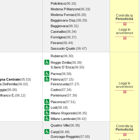
Policlinico
(06.16)
Modena P.Manzoni
(06.19)
Modena Fornaci
(06.26)
Controlla la
Periodicità
Baggiovara Osp.
(06.29)
Baggiovara
(06.31)
Leggi le
Casinalbo
(06.34)
avvertenze
Formigine
(06.37)
Fiorano
(06.44)
Sassuolo Quattr.
(06.47)
Rubiera
(06.30)
Reggio Emilia
(06.39)
S.Ilario D`Enza
(06.50)
Parma
(06.58)
gna Centrale
(05.53)
Fidenza
(07.15)
Leggi le
 Dell'emilia
(06.02)
Fiorenzuola
(07.27)
avvertenze
ggia
(06.06)
Cadeo
(07.34)
lfranco E.
(06.12)
Pontenure
(07.39)
Piacenza
(07.51)
Lodi
(08.18)
Milano Rogoredo
(08.35)
Milano Lambrate
(08.42)
Quattro Ville
(06.38)
Controlla la
Periodicità
Carpi
(06.48)
Gonzaga-Reggiolo
(07.00)