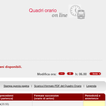
eni disponibili.
Modifica ora:
h:
06.00
Stampa questa pagina
|
Scarica il formato PDF del Quadro Orario
|
Legenda
precedenti
Fermate successive
Periodicità e
i partenza)
(orario di arrivo)
avvertenze
e
(20.55)