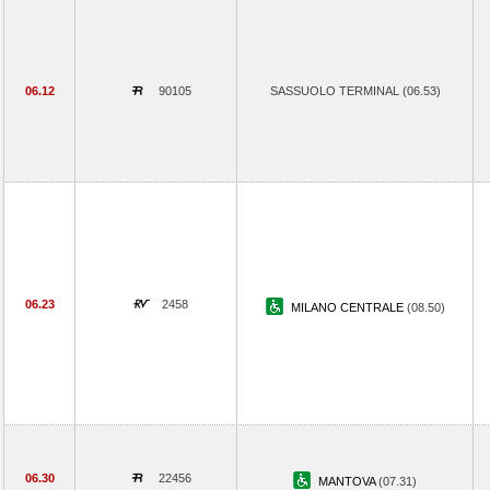
06.12
90105
SASSUOLO TERMINAL (06.53)
06.23
2458
MILANO CENTRALE
(08.50)
06.30
22456
MANTOVA
(07.31)