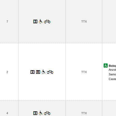
7
TTX
Bolo
Anzola
2
TTX
Samo
Caste
4
TTX