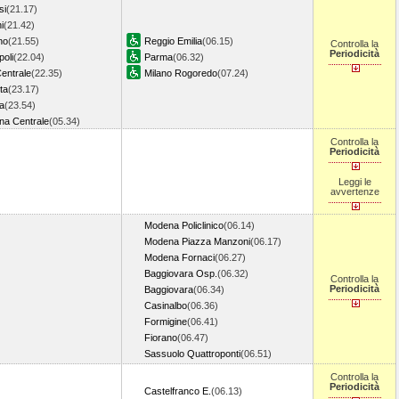
si
(21.17)
i
(21.42)
no
(21.55)
Reggio Emilia
(06.15)
Controlla la
Periodicità
oli
(22.04)
Parma
(06.32)
Centrale
(22.35)
Milano Rogoredo
(07.24)
ta
(23.17)
a
(23.54)
na Centrale
(05.34)
Controlla la
Periodicità
Leggi le
avvertenze
Modena Policlinico
(06.14)
Modena Piazza Manzoni
(06.17)
Modena Fornaci
(06.27)
Baggiovara Osp.
(06.32)
Controlla la
Periodicità
Baggiovara
(06.34)
Casinalbo
(06.36)
Formigine
(06.41)
Fiorano
(06.47)
Sassuolo Quattroponti
(06.51)
Controlla la
Periodicità
Castelfranco E.
(06.13)