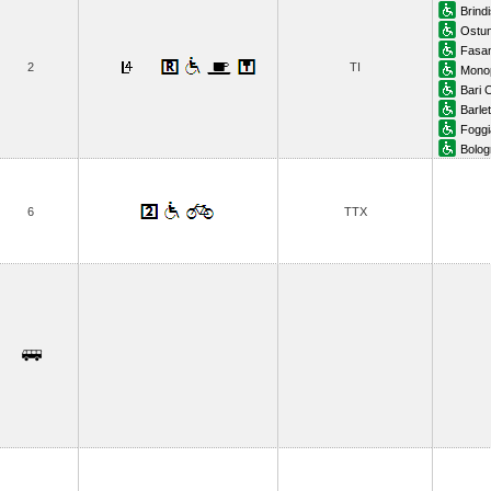
Brindi
Ostun
Fasa
2
TI
Monop
Bari 
Barlet
Foggi
Bolog
6
TTX