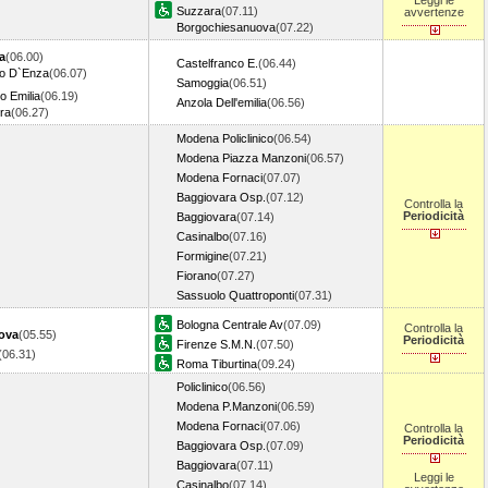
Leggi le
Suzzara
(07.11)
avvertenze
Borgochiesanuova
(07.22)
a
(06.00)
Castelfranco E.
(06.44)
rio D`Enza
(06.07)
Samoggia
(06.51)
o Emilia
(06.19)
Anzola Dell'emilia
(06.56)
ra
(06.27)
Modena Policlinico
(06.54)
Modena Piazza Manzoni
(06.57)
Modena Fornaci
(07.07)
Baggiovara Osp.
(07.12)
Controlla la
Periodicità
Baggiovara
(07.14)
Casinalbo
(07.16)
Formigine
(07.21)
Fiorano
(07.27)
Sassuolo Quattroponti
(07.31)
Bologna Centrale Av
(07.09)
Controlla la
ova
(05.55)
Periodicità
Firenze S.M.N.
(07.50)
(06.31)
Roma Tiburtina
(09.24)
Policlinico
(06.56)
Modena P.Manzoni
(06.59)
Modena Fornaci
(07.06)
Controlla la
Periodicità
Baggiovara Osp.
(07.09)
Baggiovara
(07.11)
Leggi le
Casinalbo
(07.14)