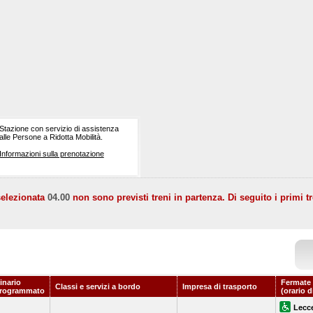
Stazione con servizio di assistenza
alle Persone a Ridotta Mobilità.
Informazioni sulla prenotazione
selezionata
04.00
non sono previsti treni in partenza. Di seguito i primi tr
inario
Fermate 
Classi e servizi a bordo
Impresa di trasporto
rogrammato
(orario d
Lecc