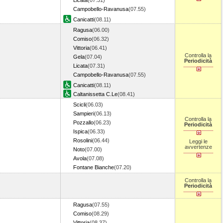
Licata
(07.31)
Campobello-Ravanusa
(07.55)
Canicatti
(08.11)
Ragusa
(06.00)
Comiso
(06.32)
Vittoria
(06.41)
Controlla la
Gela
(07.04)
Periodicità
Licata
(07.31)
Campobello-Ravanusa
(07.55)
Canicatti
(08.11)
Caltanissetta C.Le
(08.41)
Scicli
(06.03)
Sampieri
(06.13)
Controlla la
Pozzallo
(06.23)
Periodicità
Ispica
(06.33)
Rosolini
(06.44)
Leggi le
avvertenze
Noto
(07.00)
Avola
(07.08)
Fontane Bianche
(07.20)
Controlla la
Periodicità
Ragusa
(07.55)
Comiso
(08.29)
Vittoria
(08.37)