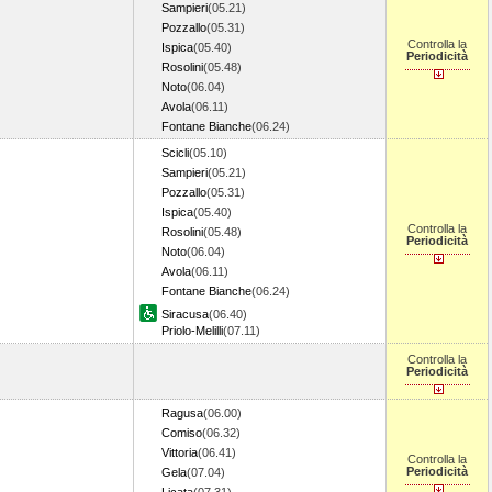
Sampieri
(05.21)
Pozzallo
(05.31)
Controlla la
Ispica
(05.40)
Periodicità
Rosolini
(05.48)
Noto
(06.04)
Avola
(06.11)
Fontane Bianche
(06.24)
Scicli
(05.10)
Sampieri
(05.21)
Pozzallo
(05.31)
Ispica
(05.40)
Controlla la
Rosolini
(05.48)
Periodicità
Noto
(06.04)
Avola
(06.11)
Fontane Bianche
(06.24)
Siracusa
(06.40)
Priolo-Melilli
(07.11)
Controlla la
Periodicità
Ragusa
(06.00)
Comiso
(06.32)
Vittoria
(06.41)
Controlla la
Periodicità
Gela
(07.04)