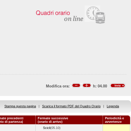
Modifica ora:
h:
04.00
Stampa questa pagina
|
Scarica il formato PDF del Quadro Orario
|
Legenda
mate precedenti
Fermate successive
Periodicità e
rio di partenza)
(orario di arrivo)
avvertenze
Scicli
(05.10)