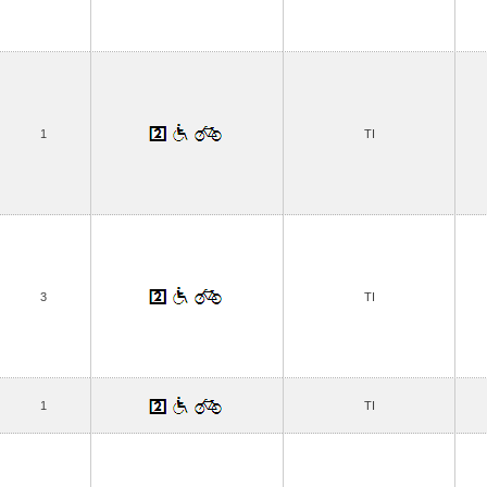
1
TI
3
TI
1
TI