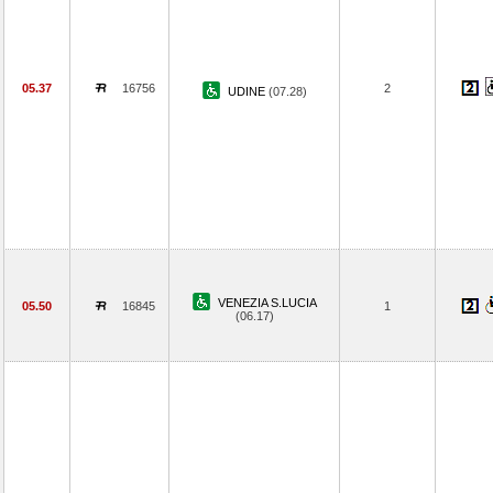
05.37
16756
2
UDINE
(07.28)
VENEZIA S.LUCIA
05.50
16845
1
(06.17)