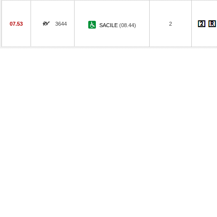
07.53
3644
2
SACILE
(08.44)