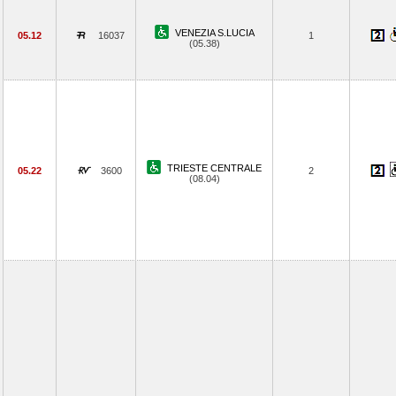
VENEZIA S.LUCIA
05.12
16037
1
(05.38)
TRIESTE CENTRALE
05.22
3600
2
(08.04)