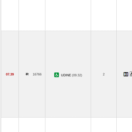
07.39
16766
2
UDINE
(09.32)