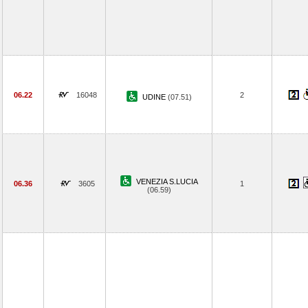
06.22
16048
2
UDINE
(07.51)
VENEZIA S.LUCIA
06.36
3605
1
(06.59)