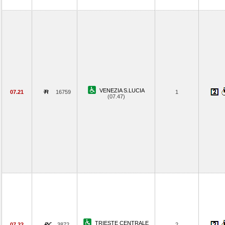
VENEZIA S.LUCIA
07.21
16759
1
(07.47)
TRIESTE CENTRALE
07.22
3872
2