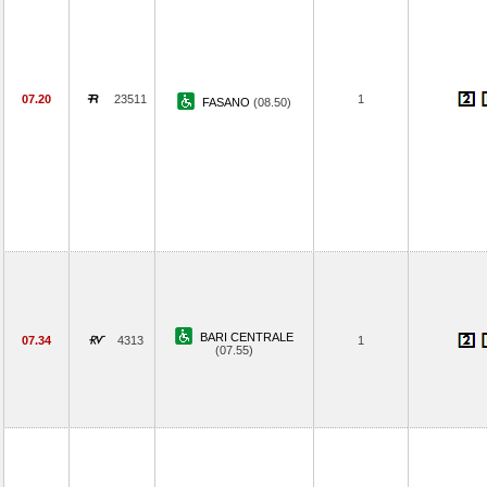
07.20
23511
1
FASANO
(08.50)
BARI CENTRALE
07.34
4313
1
(07.55)