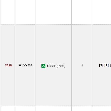
07.15
755
1
LECCE
(09.30)