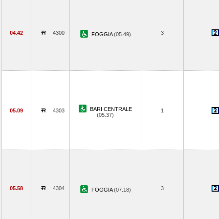
04.42
4300
3
FOGGIA
(05.49)
BARI CENTRALE
05.09
4303
1
(05.37)
05.58
4304
3
FOGGIA
(07.18)