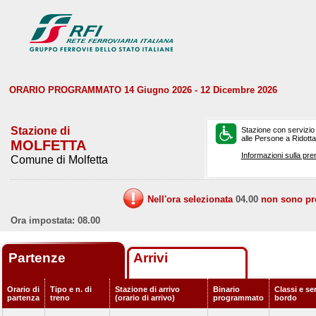
ORARIO PROGRAMMATO 14 Giugno 2026 - 12 Dicembre 2026
Stazione di
Stazione con servizio
alle Persone a Ridotta 
MOLFETTA
Informazioni sulla pre
Comune di Molfetta
Nell'ora selezionata
04.00
non sono prev
Ora impostata: 08.00
Partenze
Arrivi
Orario di
Tipo e n. di
Stazione di arrivo
Binario
Classi e ser
partenza
treno
(orario di arrivo)
programmato
bordo