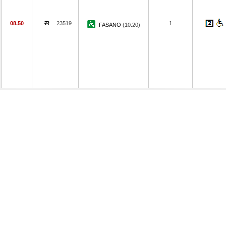
08.50
23519
1
FASANO
(10.20)