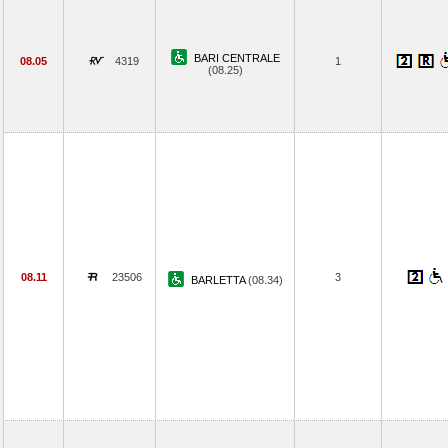
BARI CENTRALE
08.05
4319
1
(08.25)
08.11
23506
3
BARLETTA
(08.34)