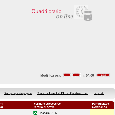
Modifica ora:
h:
04.00
Stampa questa pagina
|
Scarica il formato PDF del Quadro Orario
|
Legenda
nti
Fermate successive
Periodicità e
za)
(orario di arrivo)
avvertenze
Bisceglie
(04.47)