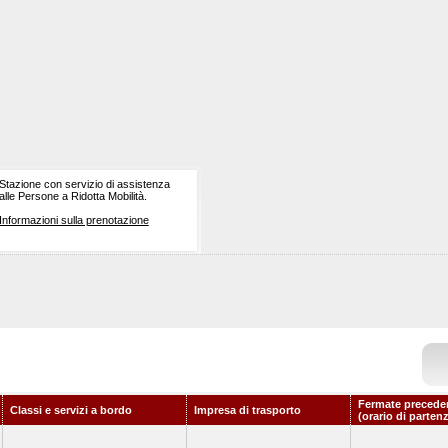
Stazione con servizio di assistenza
alle Persone a Ridotta Mobilità.
Informazioni sulla prenotazione
Fermate precede
Classi e servizi a bordo
Impresa di trasporto
(orario di parten