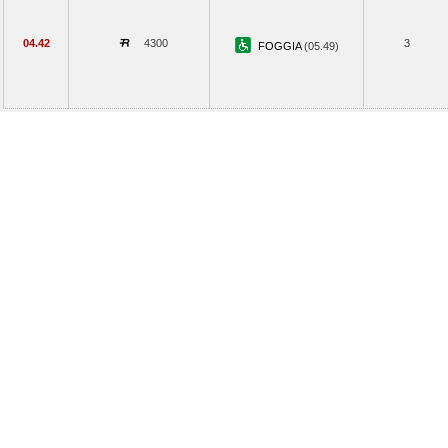
04.42
4300
3
FOGGIA
(05.49)