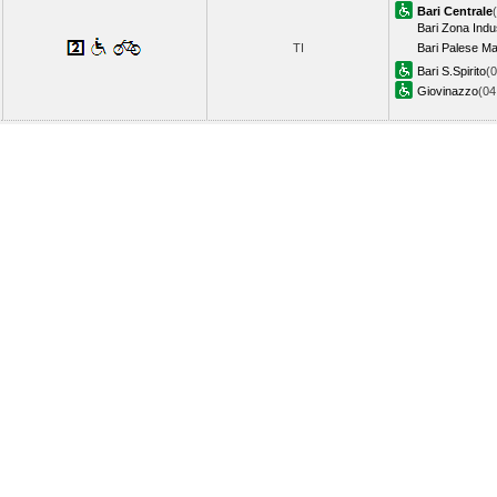
Bari Centrale
Bari Zona Indus
TI
Bari Palese M
Bari S.Spirito
(0
Giovinazzo
(0