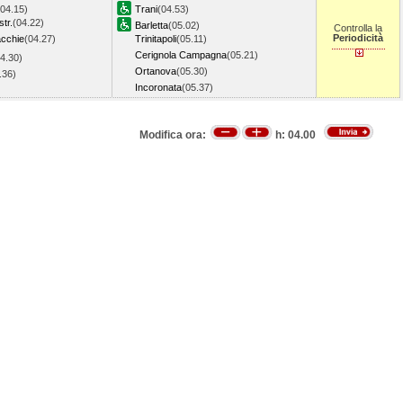
(04.15)
Trani
(04.53)
tr.
(04.22)
Barletta
(05.02)
Controlla la
Periodicità
acchie
(04.27)
Trinitapoli
(05.11)
Cerignola Campagna
(05.21)
4.30)
Ortanova
(05.30)
4.36)
Incoronata
(05.37)
Modifica ora:
h:
04.00