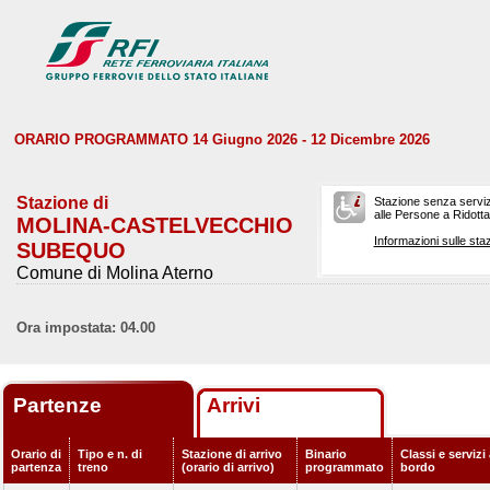
ORARIO PROGRAMMATO 14 Giugno 2026 - 12 Dicembre 2026
Stazione di
Stazione senza serviz
alle Persone a Ridotta 
MOLINA-CASTELVECCHIO
Informazioni sulle staz
SUBEQUO
Comune di Molina Aterno
Ora impostata: 04.00
Partenze
Arrivi
Orario di
Tipo e n. di
Stazione di arrivo
Binario
Classi e servizi
partenza
treno
(orario di arrivo)
programmato
bordo