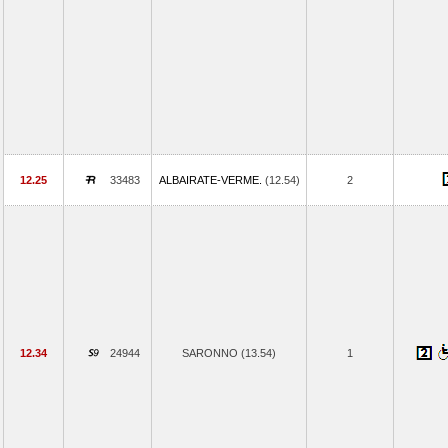
12.25
33483
ALBAIRATE-VERME.
(12.54)
2
12.34
24944
SARONNO (13.54)
1