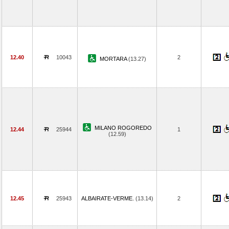
12.40
10043
2
MORTARA
(13.27)
MILANO ROGOREDO
12.44
25944
1
(12.59)
12.45
25943
ALBAIRATE-VERME.
(13.14)
2