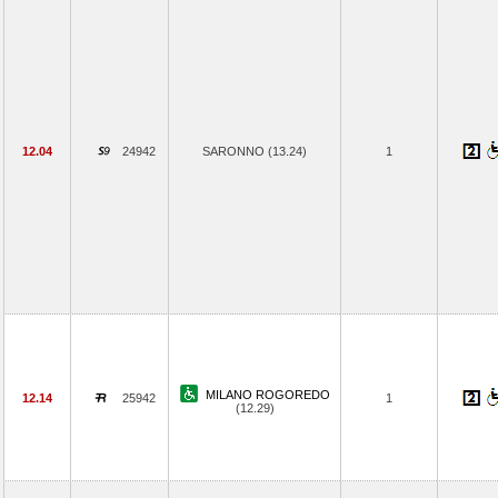
12.04
24942
SARONNO (13.24)
1
MILANO ROGOREDO
12.14
25942
1
(12.29)