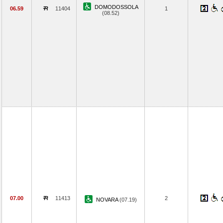
DOMODOSSOLA
06.59
11404
1
(08.52)
07.00
11413
2
NOVARA
(07.19)