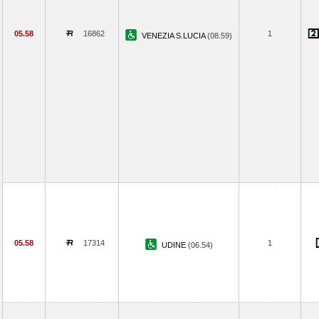
05.58
16862
1
VENEZIA S.LUCIA
(08.59)
05.58
17314
1
UDINE
(06.54)