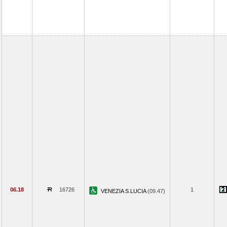
06.18
16726
1
VENEZIA S.LUCIA
(09.47)