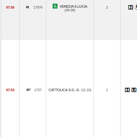
VENEZIA S.LUCIA
07.50
17076
2
(09.09)
07.53
1737
CATTOLICA-S.G.-G.
(11.10)
1