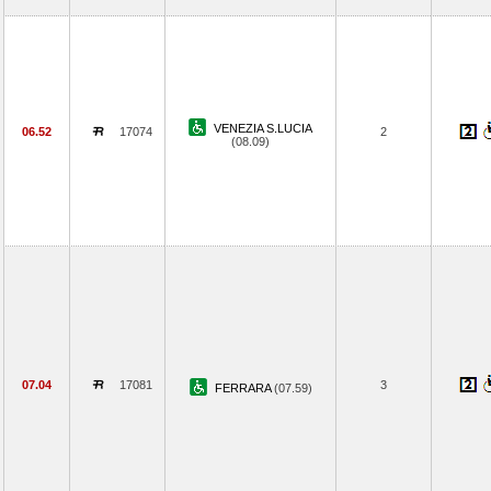
VENEZIA S.LUCIA
06.52
17074
2
(08.09)
07.04
17081
3
FERRARA
(07.59)