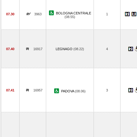
BOLOGNA CENTRALE
07.30
3963
1
(08.55)
07.40
16917
LEGNAGO
(08.22)
4
07.41
16957
3
PADOVA
(08.06)