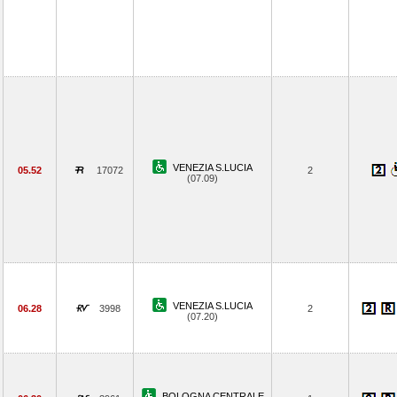
VENEZIA S.LUCIA
05.52
17072
2
(07.09)
VENEZIA S.LUCIA
06.28
3998
2
(07.20)
BOLOGNA CENTRALE