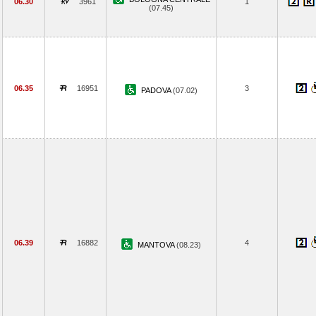
06.30
3961
1
(07.45)
06.35
16951
3
PADOVA
(07.02)
06.39
16882
4
MANTOVA
(08.23)