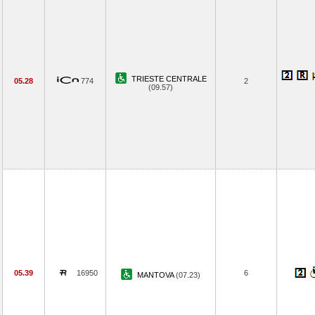
TRIESTE CENTRALE
05.28
774
2
(09.57)
05.39
16950
6
MANTOVA
(07.23)