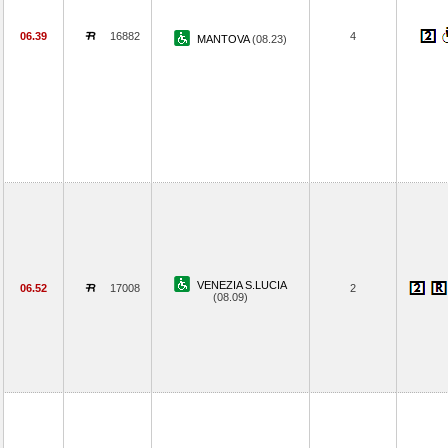
06.39
16882
4
MANTOVA
(08.23)
VENEZIA S.LUCIA
06.52
17008
2
(08.09)