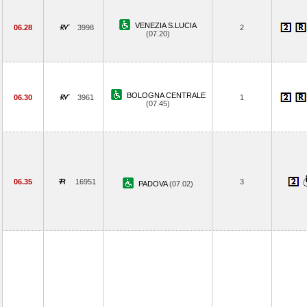
VENEZIA S.LUCIA
06.28
3998
2
(07.20)
BOLOGNA CENTRALE
06.30
3961
1
(07.45)
06.35
16951
3
PADOVA
(07.02)