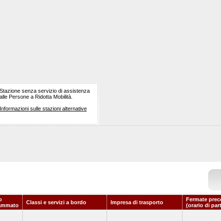
Stazione senza servizio di assistenza
alle Persone a Ridotta Mobilità.
Informazioni sulle stazioni alternative
o
Fermate prec
Classi e servizi a bordo
Impresa di trasporto
ammato
(orario di par