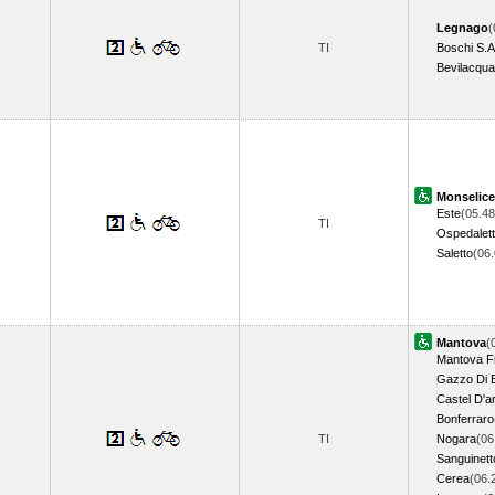
Legnago
(
TI
Boschi S.
Bevilacqua
Monselice
Este
(05.48
TI
Ospedalet
Saletto
(06
Mantova
(
Mantova F
Gazzo Di B
Castel D'ar
Bonferraro
TI
Nogara
(06
Sanguinett
Cerea
(06.