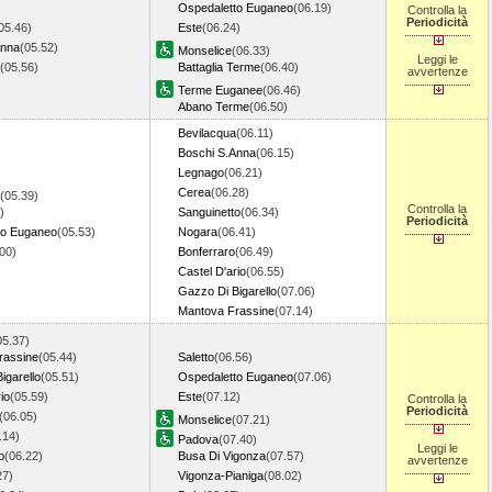
Ospedaletto Euganeo
(06.19)
Controlla la
Periodicità
05.46)
Este
(06.24)
Anna
(05.52)
Monselice
(06.33)
Leggi le
(05.56)
Battaglia Terme
(06.40)
avvertenze
Terme Euganee
(06.46)
Abano Terme
(06.50)
Bevilacqua
(06.11)
Boschi S.Anna
(06.15)
Legnago
(06.21)
Cerea
(06.28)
(05.39)
Controlla la
)
Sanguinetto
(06.34)
Periodicità
to Euganeo
(05.53)
Nogara
(06.41)
.00)
Bonferraro
(06.49)
Castel D'ario
(06.55)
Gazzo Di Bigarello
(07.06)
Mantova Frassine
(07.14)
05.37)
rassine
(05.44)
Saletto
(06.56)
igarello
(05.51)
Ospedaletto Euganeo
(07.06)
io
(05.59)
Este
(07.12)
Controlla la
Periodicità
(06.05)
Monselice
(07.21)
.14)
Padova
(07.40)
Leggi le
o
(06.22)
Busa Di Vigonza
(07.57)
avvertenze
27)
Vigonza-Pianiga
(08.02)