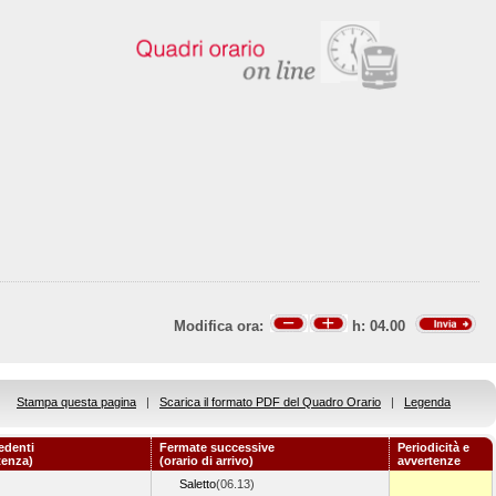
Modifica ora:
h:
04.00
Stampa questa pagina
|
Scarica il formato PDF del Quadro Orario
|
Legenda
edenti
Fermate successive
Periodicità e
tenza)
(orario di arrivo)
avvertenze
Saletto
(06.13)