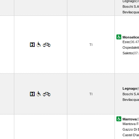
Legnago
(0
Boschi S.
Bevilacqua
Monselice
Este
(06.47
TI
Ospedalet
Saletto
(07
Legnago
(
TI
Boschi S.
Bevilacqua
Mantova
(
Mantova F
Gazzo Di B
Castel D'ar