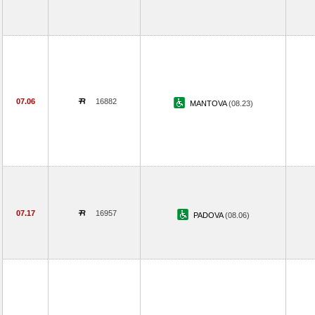
07.06
16882
MANTOVA
(08.23)
07.17
16957
PADOVA
(08.06)