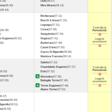
6.34)
Dolo
(08.07)
Anna
(06.40)
Mira-Mirano
(08.13)
(06.44)
Bevilacqua
(07.11)
Boschi S.Anna
(07.15)
Legnago
(07.21)
Controlla la
Cerea
(07.28)
(06.39)
Periodicità
)
Sanguinetto
(07.34)
to Euganeo
(06.52)
Nogara
(07.41)
Leggi le
avvertenze
.00)
Bonferraro
(07.49)
Castel D'ario
(07.55)
Gazzo Di Bigarello
(08.06)
Mantova Frassine
(08.14)
Saletto
(07.22)
Ospedaletto Euganeo
(07.27)
Controlla la
Periodicità
06.53)
Este
(07.32)
Anna
(06.59)
Monselice
(07.39)
Leggi le
(07.05)
Battaglia Terme
(07.45)
avvertenze
Terme Euganee
(07.49)
Abano Terme
(07.53)
06.37)
rassine
(06.44)
igarello
(06.51)
io
(06.59)