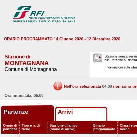
ORARIO PROGRAMMATO 14 Giugno 2026 - 12 Dicembre 2026
Stazione di
Stazione senza serviz
alle Persone a Ridotta 
MONTAGNANA
Informazioni sulle staz
Comune di Montagnana
Nell'ora selezionata
04.00
non sono prev
Ora impostata: 06.00
Partenze
Arrivi
Orario di
Tipo e n. di
Stazione di arrivo
Binario
Classi e se
partenza
treno
(orario di arrivo)
programmato
bordo