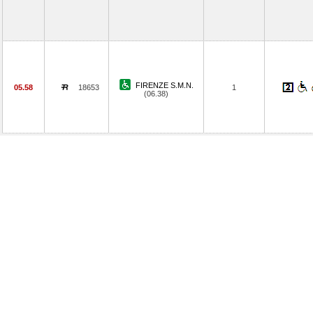
FIRENZE S.M.N.
05.58
18653
1
(06.38)