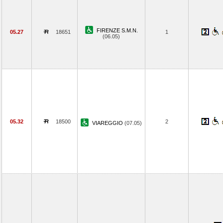
FIRENZE S.M.N.
05.27
18651
1
(06.05)
05.32
18500
2
VIAREGGIO
(07.05)