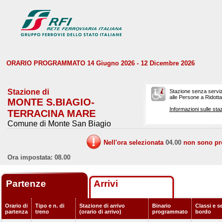
ORARIO PROGRAMMATO 14 Giugno 2026 - 12 Dicembre 2026
Stazione di
Stazione senza serviz
alle Persone a Ridotta 
MONTE S.BIAGIO-
Informazioni sulle staz
TERRACINA MARE
Comune di Monte San Biagio
Nell'ora selezionata
04.00
non sono prev
Ora impostata: 08.00
Partenze
Arrivi
Orario di
Tipo e n. di
Stazione di arrivo
Binario
Classi e se
partenza
treno
(orario di arrivo)
programmato
bordo