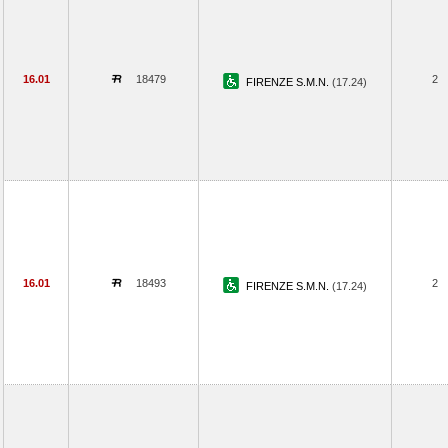
16.01
18479
2
FIRENZE S.M.N.
(17.24)
16.01
18493
2
FIRENZE S.M.N.
(17.24)