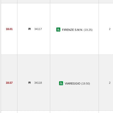
18.01
34117
2
FIRENZE S.M.N.
(19.25)
18.57
34118
2
VIAREGGIO
(19.50)