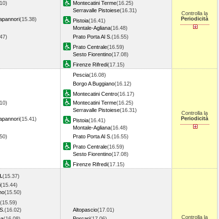
10)
Montecatini Terme
(16.25)
Serravalle Pistoiese
(16.31)
Controlla la
Periodicità
apannori
(15.38)
Pistoia
(16.41)
Montale-Agliana
(16.48)
.47)
Prato Porta Al S.
(16.55)
Prato Centrale
(16.59)
Sesto Fiorentino
(17.08)
Firenze Rifredi
(17.15)
Pescia
(16.08)
Borgo A Buggiano
(16.12)
Montecatini Centro
(16.17)
10)
Montecatini Terme
(16.25)
Serravalle Pistoiese
(16.31)
Controlla la
Periodicità
apannori
(15.41)
Pistoia
(16.41)
Montale-Agliana
(16.48)
.50)
Prato Porta Al S.
(16.55)
Prato Centrale
(16.59)
Sesto Fiorentino
(17.08)
Firenze Rifredi
(17.15)
.
(15.37)
i
(15.44)
no
(15.50)
(15.59)
S.
(16.02)
Altopascio
(17.01)
Controlla la
na
(16.08)
Porcari
(17.06)