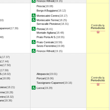
Firenze Rifredi
(19.15)
Pescia
(18.08)
Borgo A Buggiano
(18.12)
Montecatini Centro
(18.17)
10)
Montecatini Terme
(18.25)
Serravalle Pistoiese
(18.31)
Controlla la
Periodicità
apannori
(17.39)
Pistoia
(18.41)
Montale-Agliana
(18.48)
.48)
Prato Porta Al S.
(18.55)
Prato Centrale
(18.59)
Sesto Fiorentino
(19.08)
Firenze Rifredi
(19.15)
.
(17.37)
i
(17.44)
no
(17.50)
(17.59)
S.
(18.02)
Altopascio
(19.01)
Controlla la
na
(18.08)
Porcari
(19.06)
Periodicità
Tassignano-Capannori
(19.16)
toiese
(18.21)
Lucca
(19.29)
erme
(18.28)
entro
(18.32)
ano
(18.36)
)