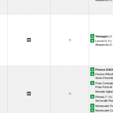
Altopascio
(16
Viareggio
(16.
TI
Lucca
(16.41)
Altopascio
(16
Firenze S.M.N
Firenze Rifred
Sesto Fiorenti
Prato Centrale
Prato Porta Al 
Montale-Aglia
TI
Pistoia
(17.16)
Serravalle Pis
Montecatini T
Montecatini C