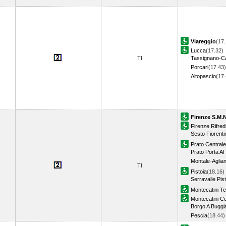
Viareggio
(17.
Lucca
(17.32)
TI
Tassignano-C
Porcari
(17.43)
Altopascio
(17
Firenze S.M.N
Firenze Rifred
Sesto Fiorenti
Prato Centrale
Prato Porta Al 
Montale-Aglia
TI
Pistoia
(18.16)
Serravalle Pis
Montecatini T
Montecatini C
Borgo A Buggi
Pescia
(18.44