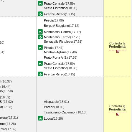
.56)
Prato Centrale
(17.59)
Sesto Fiorentino
(18.08)
Firenze Rifredi
(18.15)
Pescia
(17.08)
Borgo A Buggiano
(17.12)
Montecatini Centro
(17.17)
Montecatini Terme
(17.25)
Serravalle Pistoiese
(17.31)
10)
Controlla la
Periodicità
Pistoia
(17.41)
.51)
Montale-Agliana
(17.48)
Prato Porta Al S.
(17.55)
Prato Centrale
(17.59)
Sesto Fiorentino
(18.08)
Firenze Rifredi
(18.15)
.
(16.37)
i
(16.44)
no
(16.50)
(16.59)
S.
(17.02)
Altopascio
(18.01)
Controlla la
na
(17.08)
Porcari
(18.06)
Periodicità
Tassignano-Capannori
(18.16)
toiese
(17.21)
Lucca
(18.29)
erme
(17.28)
entro
(17.32)