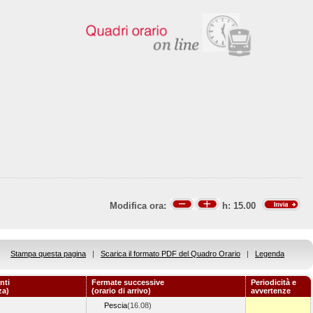
Modifica ora:
h:
15.00
Stampa questa pagina
|
Scarica il formato PDF del Quadro Orario
|
Legenda
nti
Fermate successive
Periodicità e
za)
(orario di arrivo)
avvertenze
Pescia
(16.08)