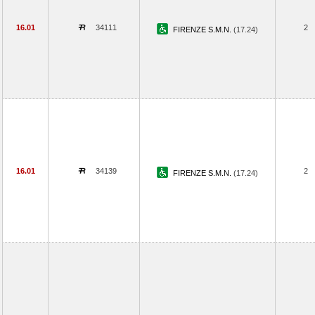
16.01
34111
2
FIRENZE S.M.N.
(17.24)
16.01
34139
2
FIRENZE S.M.N.
(17.24)