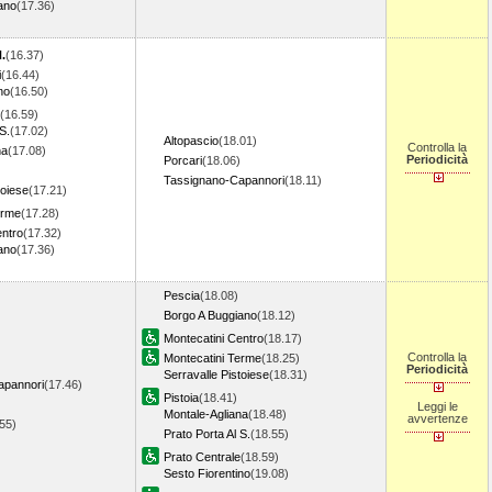
ano
(17.36)
)
.
(16.37)
i
(16.44)
no
(16.50)
(16.59)
S.
(17.02)
Altopascio
(18.01)
Controlla la
na
(17.08)
Periodicità
Porcari
(18.06)
Tassignano-Capannori
(18.11)
toiese
(17.21)
erme
(17.28)
entro
(17.32)
ano
(17.36)
)
Pescia
(18.08)
Borgo A Buggiano
(18.12)
Montecatini Centro
(18.17)
Controlla la
Montecatini Terme
(18.25)
Periodicità
Serravalle Pistoiese
(18.31)
apannori
(17.46)
Pistoia
(18.41)
Leggi le
Montale-Agliana
(18.48)
avvertenze
.55)
Prato Porta Al S.
(18.55)
Prato Centrale
(18.59)
Sesto Fiorentino
(19.08)