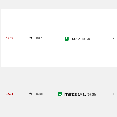
17.57
18478
2
LUCCA
(18.23)
18.01
18481
1
FIRENZE S.M.N.
(19.25)