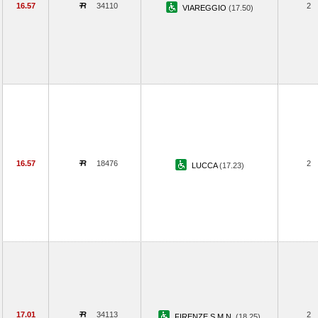
16.57
34110
2
VIAREGGIO
(17.50)
16.57
18476
2
LUCCA
(17.23)
17.01
34113
2
FIRENZE S.M.N.
(18.25)