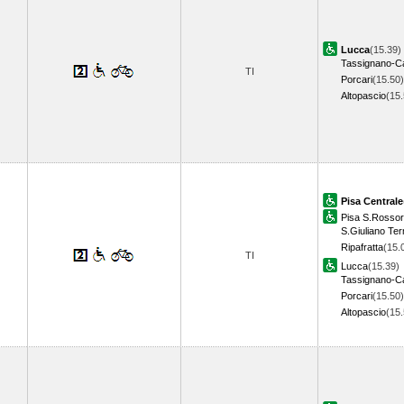
Lucca
(15.39)
Tassignano-C
TI
Porcari
(15.50)
Altopascio
(15
Pisa Centrale
Pisa S.Rosso
S.Giuliano Te
Ripafratta
(15.
TI
Lucca
(15.39)
Tassignano-C
Porcari
(15.50)
Altopascio
(15