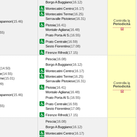
Borgo A Buggiano
(16.12)
Montecatini Centro
(16.17)
Montecatini Terme
(16.25)
Serravalle Pistoiese
(16.31)
Controlla la
apannori
(15.46)
Periodicità
Pistoia
(16.41)
Montale-Agliana
(16.48)
.55)
Prato Porta Al S.
(16.55)
Prato Centrale
(16.59)
Sesto Fiorentino
(17.08)
Firenze Rifredi
(17.15)
Pescia
(16.08)
Borgo A Buggiano
(16.12)
(14.50)
Montecatini Centro
(16.17)
re
(14.55)
Montecatini Terme
(16.25)
rme
(15.01)
Serravalle Pistoiese
(16.31)
Controlla la
09)
Periodicità
Pistoia
(16.41)
Montale-Agliana
(16.48)
apannori
(15.46)
Prato Porta Al S.
(16.55)
Prato Centrale
(16.59)
.55)
Sesto Fiorentino
(17.08)
Firenze Rifredi
(17.15)
Pescia
(16.08)
Borgo A Buggiano
(16.12)
Montecatini Centro
(16.17)