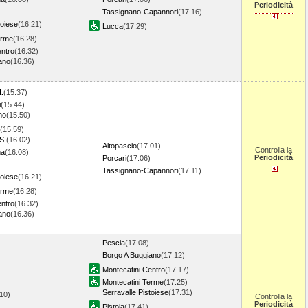
Periodicità
Tassignano-Capannori
(17.16)
toiese
(16.21)
Lucca
(17.29)
erme
(16.28)
entro
(16.32)
ano
(16.36)
)
.
(15.37)
i
(15.44)
no
(15.50)
(15.59)
S.
(16.02)
Altopascio
(17.01)
Controlla la
na
(16.08)
Periodicità
Porcari
(17.06)
Tassignano-Capannori
(17.11)
toiese
(16.21)
erme
(16.28)
entro
(16.32)
ano
(16.36)
)
Pescia
(17.08)
Borgo A Buggiano
(17.12)
Montecatini Centro
(17.17)
Montecatini Terme
(17.25)
Serravalle Pistoiese
(17.31)
10)
Controlla la
Periodicità
Pistoia
(17.41)