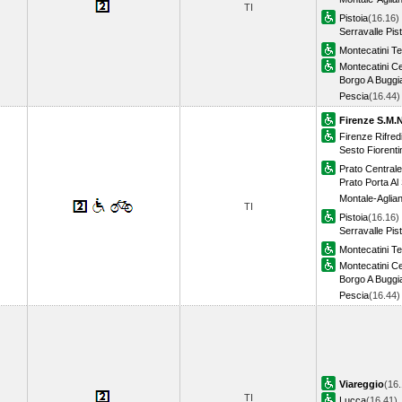
TI
Pistoia
(16.16)
Serravalle Pis
Montecatini T
Montecatini C
Borgo A Buggi
Pescia
(16.44
Firenze S.M.N
Firenze Rifred
Sesto Fiorenti
Prato Centrale
Prato Porta Al 
Montale-Aglia
TI
Pistoia
(16.16)
Serravalle Pis
Montecatini T
Montecatini C
Borgo A Buggi
Pescia
(16.44
Viareggio
(16.
TI
Lucca
(16.41)