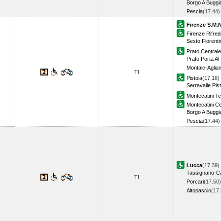
Borgo A Buggi
Pescia
(17.44
Firenze S.M.N
Firenze Rifred
Sesto Fiorenti
Prato Centrale
Prato Porta Al 
Montale-Aglia
TI
Pistoia
(17.16)
Serravalle Pis
Montecatini T
Montecatini C
Borgo A Buggi
Pescia
(17.44
Lucca
(17.39)
Tassignano-C
TI
Porcari
(17.50)
Altopascio
(17