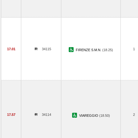
17.01
34115
1
FIRENZE S.M.N.
(18.25)
17.57
34114
2
VIAREGGIO
(18.50)