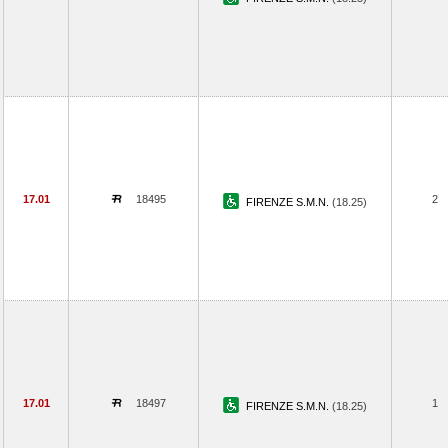
17.01
18495
2
FIRENZE S.M.N.
(18.25)
17.01
18497
1
FIRENZE S.M.N.
(18.25)