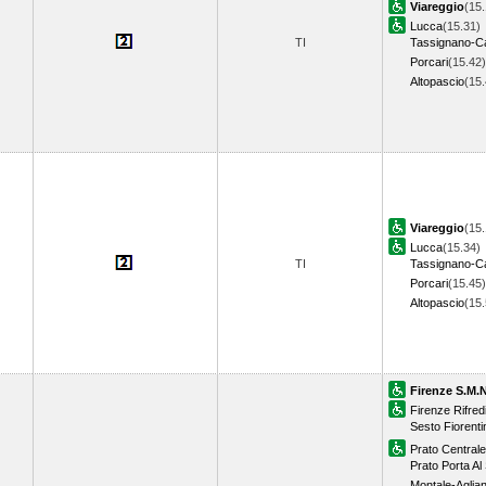
Viareggio
(15.
Lucca
(15.31)
TI
Tassignano-C
Porcari
(15.42)
Altopascio
(15
Viareggio
(15.
Lucca
(15.34)
TI
Tassignano-C
Porcari
(15.45)
Altopascio
(15
Firenze S.M.N
Firenze Rifred
Sesto Fiorenti
Prato Centrale
Prato Porta Al 
Montale-Aglia