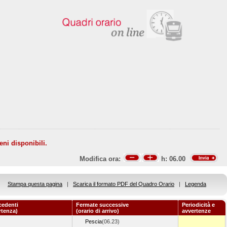
eni disponibili.
Modifica ora:
h:
06.00
Stampa questa pagina
|
Scarica il formato PDF del Quadro Orario
|
Legenda
cedenti
Fermate successive
Periodicità e
rtenza)
(orario di arrivo)
avvertenze
Pescia
(06.23)