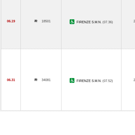
06.19
18501
FIRENZE S.M.N.
(07.36)
06.31
34081
FIRENZE S.M.N.
(07.52)