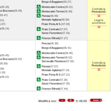
Borgo A Buggiano
(06.27)
o
(05.33)
Montecatini Centro
(06.31)
Controlla la
a-Bozzano
(05.40)
Montecatini Terme
(06.39)
Periodicità
(05.47)
Pistoia
(06.49)
Montale-Agliana
(06.56)
Leggi le
.57)
avvertenze
6.07)
Prato Porta Al S.
(07.03)
o
(06.14)
Prato Centrale
(07.07)
Sesto Fiorentino
(07.16)
Firenze Rifredi
(07.27)
Pescia
(06.35)
Borgo A Buggiano
(06.41)
Montecatini Centro
(06.45)
o
(05.45)
Montecatini Terme
(06.52)
a-Bozzano
(05.52)
Serravalle Pistoiese
(07.02)
Controlla la
(05.59)
Periodicità
Pistoia
(07.07)
.09)
Montale-Agliana
(07.14)
6.16)
Prato Porta Al S.
(07.21)
o
(06.21)
Prato Centrale
(07.26)
Sesto Fiorentino
(07.35)
Firenze Rifredi
(07.44)
Modifica ora:
h:
06.00