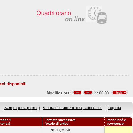
eni disponibili.
Modifica ora:
h:
06.00
Stampa questa pagina
|
Scarica il formato PDF del Quadro Orario
|
Legenda
cedenti
Fermate successive
Periodicità e
rtenza)
(orario di arrivo)
avvertenze
Pescia
(06.23)