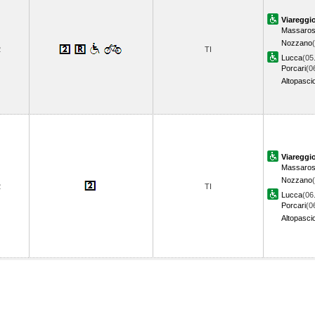
Viareggi
Massaros
Nozzano
2
TI
Lucca
(05
Porcari
(0
Altopasci
Viareggi
Massaros
Nozzano
2
TI
Lucca
(06
Porcari
(0
Altopasci