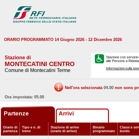
ORARIO PROGRAMMATO 14 Giugno 2026 - 12 Dicembre 2026
Stazione di
Stazione con servizio
alle Persone a Ridotta 
MONTECATINI CENTRO
Informazioni sulla pre
Comune di Montecatini Terme
Nell'ora selezionata
04.00
non sono prev
Ora impostata: 05.00
Partenze
Arrivi
Orario di
Tipo e n. di
Stazione di arrivo
Binario
Classi e ser
partenza
treno
(orario di arrivo)
programmato
bordo