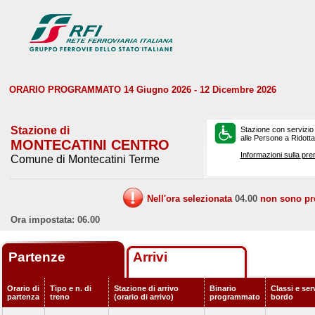
ORARIO PROGRAMMATO 14 Giugno 2026 - 12 Dicembre 2026
Stazione di
Stazione con servizio
alle Persone a Ridotta 
MONTECATINI CENTRO
Informazioni sulla pre
Comune di Montecatini Terme
Nell'ora selezionata
04.00
non sono prev
Ora impostata: 06.00
Partenze
Arrivi
Orario di
Tipo e n. di
Stazione di arrivo
Binario
Classi e serv
partenza
treno
(orario di arrivo)
programmato
bordo