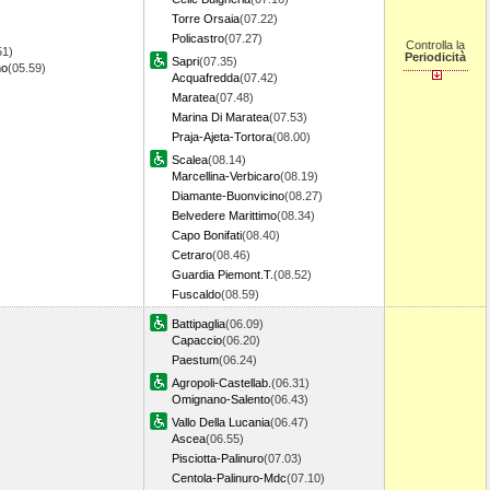
Torre Orsaia
(07.22)
Policastro
(07.27)
Controlla la
51)
Periodicità
Sapri
(07.35)
no
(05.59)
Acquafredda
(07.42)
Maratea
(07.48)
Marina Di Maratea
(07.53)
Praja-Ajeta-Tortora
(08.00)
Scalea
(08.14)
Marcellina-Verbicaro
(08.19)
Diamante-Buonvicino
(08.27)
Belvedere Marittimo
(08.34)
Capo Bonifati
(08.40)
Cetraro
(08.46)
Guardia Piemont.T.
(08.52)
Fuscaldo
(08.59)
Battipaglia
(06.09)
Capaccio
(06.20)
Paestum
(06.24)
Agropoli-Castellab.
(06.31)
Omignano-Salento
(06.43)
Vallo Della Lucania
(06.47)
Ascea
(06.55)
Pisciotta-Palinuro
(07.03)
Centola-Palinuro-Mdc
(07.10)