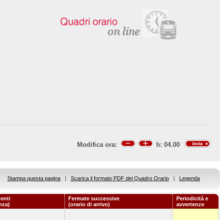
Modifica ora:
h:
04.00
Stampa questa pagina
|
Scarica il formato PDF del Quadro Orario
|
Legenda
enti
Fermate successive
Periodicità e
nza)
(orario di arrivo)
avvertenze