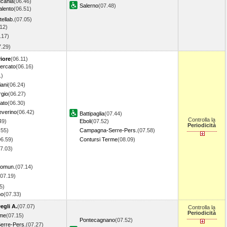
ucania
(06.46)
Salerno
(07.48)
lento
(06.51)
ellab.
(07.05)
12)
.17)
7.29)
iore
(06.11)
ercato
(06.16)
1)
ani
(06.24)
rgio
(06.27)
cato
(06.30)
everino
(06.42)
Battipaglia
(07.44)
Controlla la
49)
Eboli
(07.52)
Periodicità
.55)
Campagna-Serre-Pers.
(07.58)
06.59)
Contursi Terme
(08.09)
7.03)
 Comun.
(07.14)
(07.19)
5)
no
(07.33)
egli A.
(07.07)
Controlla la
Periodicità
rme
(07.15)
Pontecagnano
(07.52)
rre-Pers.
(07.27)