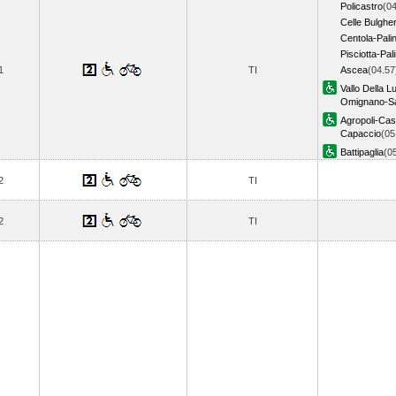
Policastro
(04
Celle Bulgher
Centola-Pali
Pisciotta-Pal
1
TI
Ascea
(04.57
Vallo Della L
Omignano-Sa
Agropoli-Cast
Capaccio
(05
Battipaglia
(0
2
TI
2
TI