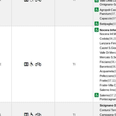
Vallo Della L
Omignano-Sa
Agropoli-Cast
Paestum
(07.
Capaccio
(07
Battipaglia
(0
Nocera Infer
Nocera Inf.M
Codola
(06.2
Lanzara-Fimi
Castel S.Gio
Valle Di Mer
Mercato S.S
Fisciano
(06.
2
TI
Baronissi
(06
Acquamela
(
Pellezzano
(0
Fratte
(07.11)
Fratte-Villa
Salerno Irno
Salerno
(07.2
Pontecagna
Sicignano D
Contursi Te
1
TI
Campagna-Se