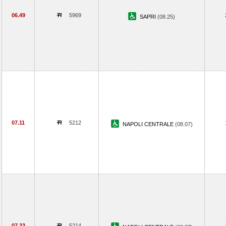
06.49
5969
SAPRI
(08.25)
07.11
5212
NAPOLI CENTRALE
(08.07)
07.33
5214