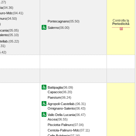
.27)
ia
(04.36)
nuro-Mdc
(04.41)
inuro
(04.50)
Controlla la
Pontecagnano
(05.50)
Periodicità
)
Salerno
(06.00)
ucania
(05.05)
lento
(05.10)
ellab.
(05.22)
.31)
5.42)
Battipaglia
(06.09)
Capaccio
(06.20)
Paestum
(06.24)
Agropoli-Castellab.
(06.31)
Omignano-Salento
(06.43)
Vallo Della Lucania
(06.47)
Ascea
(06.55)
Pisciotta-Palinuro
(07.04)
Centola-Palinuro-Mdc
(07.11)
Celle Bulgheria
(07.16)