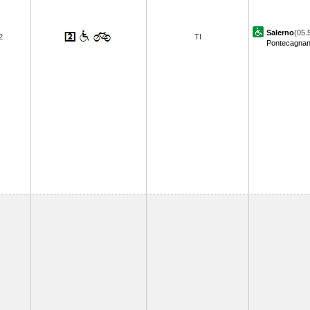
Salerno
(05.
2
TI
Pontecagna