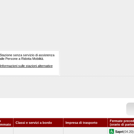
Stazione senza servizio di assistenza
alle Persone a Ridotta Mobilità.
Informazioni sulle stazioni alternative
o
Fermate preced
Classi e servizi a bordo
Impresa di trasporto
ammato
(orario di parte
Sapri
(04.20)