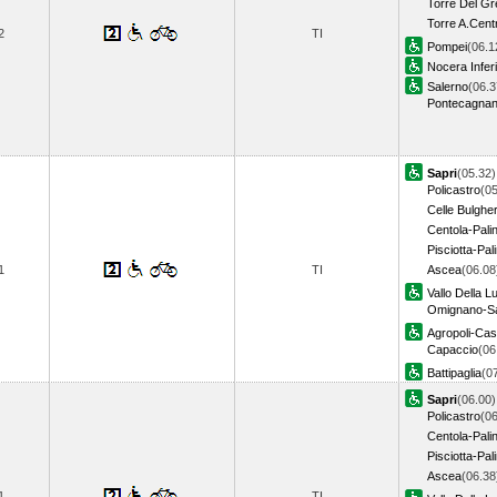
Torre Del G
Torre A.Cent
2
TI
Pompei
(06.1
Nocera Infer
Salerno
(06.3
Pontecagna
Sapri
(05.32)
Policastro
(05
Celle Bulgher
Centola-Pali
Pisciotta-Pal
1
TI
Ascea
(06.08
Vallo Della L
Omignano-Sa
Agropoli-Cast
Capaccio
(06
Battipaglia
(0
Sapri
(06.00)
Policastro
(06
Centola-Pali
Pisciotta-Pal
Ascea
(06.38
1
TI