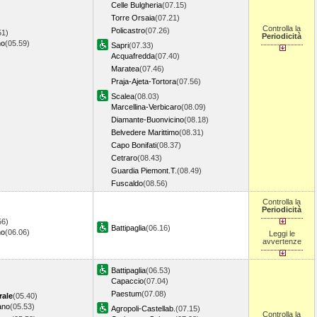
Celle Bulgheria
(07.15)
Torre Orsaia
(07.21)
Controlla la
Policastro
(07.26)
51)
Periodicità
no
(05.59)
Sapri
(07.33)
Acquafredda
(07.40)
Maratea
(07.46)
Praja-Ajeta-Tortora
(07.56)
Scalea
(08.03)
Marcellina-Verbicaro
(08.09)
Diamante-Buonvicino
(08.18)
Belvedere Marittimo
(08.31)
Capo Bonifati
(08.37)
Cetraro
(08.43)
Guardia Piemont.T.
(08.49)
Fuscaldo
(08.56)
Controlla la
Periodicità
56)
Battipaglia
(06.16)
no
(06.06)
Leggi le
avvertenze
Battipaglia
(06.53)
Capaccio
(07.04)
Paestum
(07.08)
rale
(05.40)
ano
(05.53)
Agropoli-Castellab.
(07.15)
Controlla la