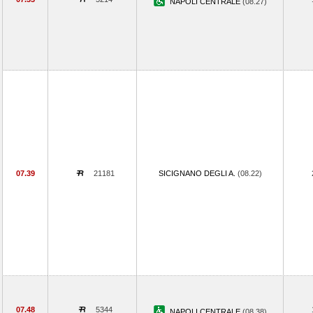
NAPOLI CENTRALE
(08.27)
07.39
21181
SICIGNANO DEGLI A.
(08.22)
07.48
5344
NAPOLI CENTRALE
(08.38)