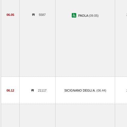
06.05
5587
PAOLA
(09.05)
06.12
21117
SICIGNANO DEGLI A.
(06.44)