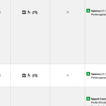
Salerno
(05.
2
TI
Pontecagna
Salerno
(05.
2
TI
Pontecagna
Napoli Cent
Portici-Ercol