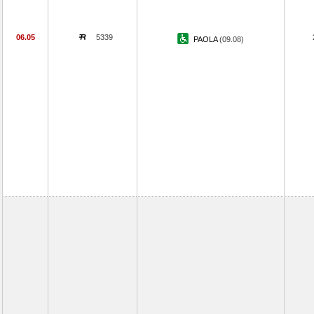
06.05
5339
PAOLA
(09.08)