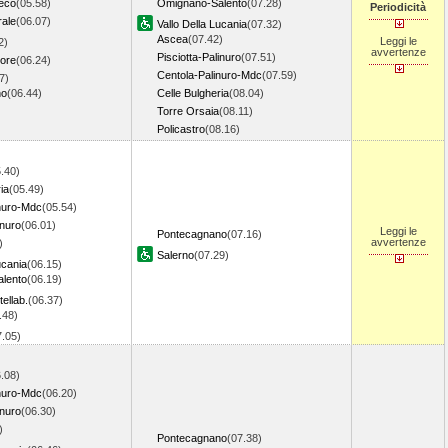
reco
(05.58)
Omignano-Salento
(07.28)
Periodicità
rale
(06.07)
Vallo Della Lucania
(07.32)
Ascea
(07.42)
Leggi le
2)
avvertenze
Pisciotta-Palinuro
(07.51)
iore
(06.24)
Centola-Palinuro-Mdc
(07.59)
7)
no
(06.44)
Celle Bulgheria
(08.04)
Torre Orsaia
(08.11)
Policastro
(08.16)
.40)
ia
(05.49)
nuro-Mdc
(05.54)
inuro
(06.01)
Leggi le
Pontecagnano
(07.16)
avvertenze
)
Salerno
(07.29)
ucania
(06.15)
lento
(06.19)
ellab.
(06.37)
.48)
7.05)
.08)
nuro-Mdc
(06.20)
inuro
(06.30)
)
Pontecagnano
(07.38)