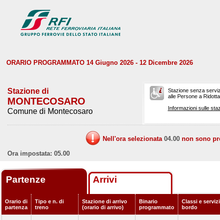
ORARIO PROGRAMMATO 14 Giugno 2026 - 12 Dicembre 2026
Stazione di
Stazione senza serviz
alle Persone a Ridotta 
MONTECOSARO
Informazioni sulle staz
Comune di Montecosaro
Nell'ora selezionata
04.00
non sono prev
Ora impostata: 05.00
Partenze
Arrivi
Orario di
Tipo e n. di
Stazione di arrivo
Binario
Classi e servizi
partenza
treno
(orario di arrivo)
programmato
bordo