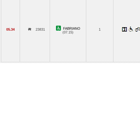
FABRIANO
05.34
23831
1
(07.15)