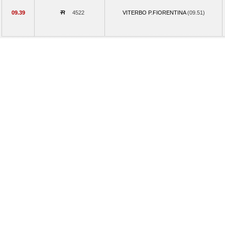
09.39
4522
VITERBO P.FIORENTINA
(09.51)