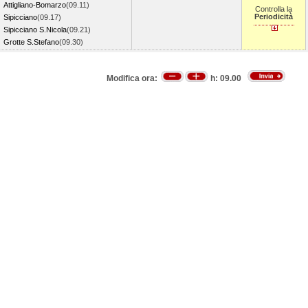
Attigliano-Bomarzo
(09.11)
Controlla la
Periodicità
Sipicciano
(09.17)
Sipicciano S.Nicola
(09.21)
Grotte S.Stefano
(09.30)
Modifica ora:
h:
09.00