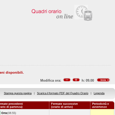
eni disponibili.
Modifica ora:
h:
09.00
Stampa questa pagina
|
Scarica il formato PDF del Quadro Orario
|
Legenda
rmate precedenti
Fermate successive
Periodicità e
rario di partenza)
(orario di arrivo)
avvertenze
Orte
(08.55)