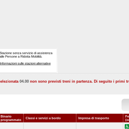
Stazione senza servizio di assistenza
alle Persone a Ridotta Mobilità.
Informazioni sulle stazioni alternative
selezionata
04.00
non sono previsti treni in partenza. Di seguito i primi tr
Binario
Fe
Classi e servizi a bordo
Impresa di trasporto
programmato
(o