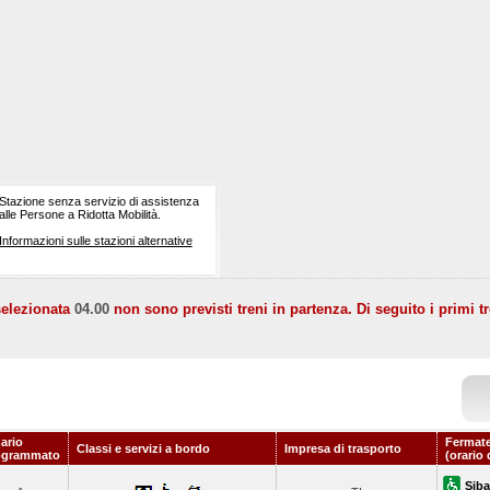
Stazione senza servizio di assistenza
alle Persone a Ridotta Mobilità.
Informazioni sulle stazioni alternative
selezionata
04.00
non sono previsti treni in partenza. Di seguito i primi tr
ario
Fermate
Classi e servizi a bordo
Impresa di trasporto
ogrammato
(orario 
Siba