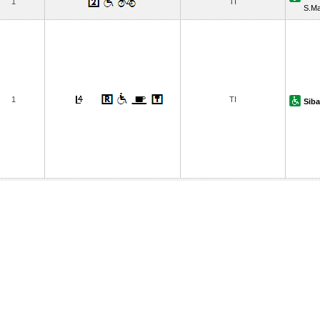
1
TI
S.Ma
1
TI
Siba