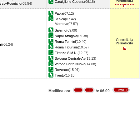
Periodicità
Castiglione Cosent.
(06.18)
rco-Roggiano
(05.54)
Paola
(07.12)
Scalea
(07.42)
Maratea
(07.57)
Salerno
(09.09)
Napoli Afragola
(09.38)
Controlla la
Roma Termini
(10.40)
Periodicità
ri
(06.24)
Roma Tiburtina
(10.57)
Firenze S.M.N.
(12.27)
Bologna Centrale Av
(13.13)
Verona Porta Nuova
(14.08)
Rovereto
(15.01)
Trento
(15.15)
Modifica ora:
h:
06.00