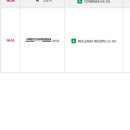
06.04
12879
COSENZA
(06.28)
06.51
8509
BOLZANO BOZEN
(15.48)