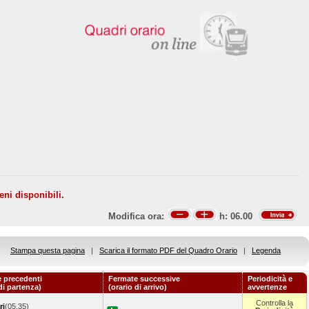
eni disponibili.
Modifica ora:
h:
06.00
Stampa questa pagina
|
Scarica il formato PDF del Quadro Orario
|
Legenda
 precedenti
Fermate successive
Periodicità e
di partenza)
(orario di arrivo)
avvertenze
Controlla la
ri
(05.35)